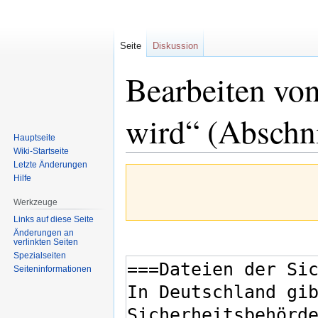
Seite
Diskussion
Bearbeiten von
wird“ (Abschni
Hauptseite
Wiki-Startseite
Letzte Änderungen
Zur
Zur
Hilfe
Navigation
Suche
springen
springen
Werkzeuge
Links auf diese Seite
Änderungen an
verlinkten Seiten
Spezialseiten
Seiten­informationen