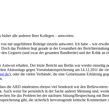
s bisher alle anderen Ihrer Kollegen – antworten.
er von mir angeführten Beiträge einzeln antwortet. Ich habe – wie erwäh
och das Problem liegt gerade in der Gesamtheit der Berichterstattung
 den Gegnern (und zwar der gesamten Bandbreite) und der Kritik an ei
 Antwort erhalten. Der letzte Bericht aus Berlin war wieder einseitig 
iten Aktionstags gegen Vorratsdatenspeicherung am 14.12.2011 die viel
ng,de/
), oder die vielen Verbände, die eine Gemeinsame Erklärung ge
n.
, dass die ARD mindestens ebenso viel Sendezeit wie den Befürwortern
mt. Auch wenn Sie persönlich in der Sache anderer Meinung sind, werd
sprechen Sie das Problem bei der nächsten Sitzung/Besprechung mit Ihren
enspeicherung gibt, die sicherlich hervorragende kritische Kommentar