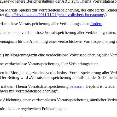
 unausgewogenere Berichterstattung der ARD zum Thema Vorratsdatens
on Markus Spieker zur Vorratsdatenspeicherung, der eine starke Tende
zt (
http://devianzen.de/2011/11/21/gehaltvolle-berichterstattung/
).
dachtslose Vorratsspeicherung aller Verbindungsdaten
fordern
.
emen eine verdachtslose Vorratsspeicherung aller Verbindungsdaten.
magazin für die Ablehnung einer verdachtslosen Vorratsspeicherung al
ei) im Morgenmagazin eine verdachtslose Vorratsspeicherung aller Ver
e verdachtslose Vorratsspeicherung aller Verbindungsdaten.
men
im Morgenmagazin eine verdachtslose Vorratsspeicherung aller Ve
Der Beitrag wird „Vorratsdatenspeicherung notfalls mit der SPD“ betite
er mit dem Thema Vorratsdatenspeicherung
befassen
. Geplant ist wiede
schwer mit Vorratsdatenspeicherung“.
die Ablehnung einer verdachtslosen Vorratsspeicherung sämtlicher Verb
indruck einer regelrechten Politkampagne.