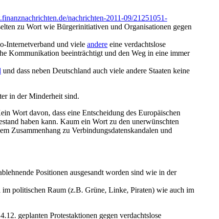
.finanznachrichten.de/nachrichten-2011-09/21251051-
elten zu Wort wie Bürgerinitiativen und Organisationen gegen
co-Internetverband und viele
andere
eine verdachtslose
uliche Kommunikation beeinträchtigt und den Weg in eine immer
d
und dass neben Deutschland auch viele andere Staaten keine
er in der Minderheit sind.
. Kein Wort davon, dass eine Entscheidung des Europäischen
n Bestand haben kann. Kaum ein Wort zu den unerwünschten
iesem Zusammenhang zu Verbindungsdatenskandalen und
ablehnende Positionen ausgesandt worden sind wie in der
 im politischen Raum (z.B. Grüne, Linke, Piraten) wie auch im
14.12. geplanten Protestaktionen gegen verdachtslose