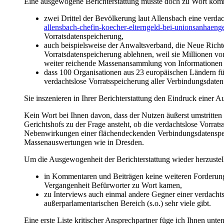
Eine ausgewogene Berichterstattung müsste doch zu Wort kom
zwei Drittel der Bevölkerung laut Allensbach eine verdac
allensbach-chefin-koecher-elterngeld-bei-unionsanhaenge
Vorratsdatenspeicherung,
auch beispielsweise der Anwaltsverband, die Neue Richt
Vorratsdatenspeicherung ablehnen, weil sie Millionen vo
weiter reichende Massenansammlung von Informationen 
dass 100 Organisationen aus 23 europäischen Ländern fü
verdachtslose Vorratsspeicherung aller Verbindungsdaten 
Sie inszenieren in Ihrer Berichterstattung den Eindruck einer 
Kein Wort bei Ihnen davon, dass der Nutzen äußerst umstritten
Gerichtshofs zu der Frage ansteht, ob die verdachtslose Vorr
Nebenwirkungen einer flächendeckenden Verbindungsdatenspe
Massenauswertungen wie in Dresden.
Um die Ausgewogenheit der Berichterstattung wieder herzustellen
in Kommentaren und Beiträgen keine weiteren Forderunge
Vergangenheit Befürworter zu Wort kamen,
zu Interviews auch einmal andere Gegner einer verdachts
außerparlamentarischen Bereich (s.o.) sehr viele gibt.
Eine erste Liste kritischer Ansprechpartner füge ich Ihnen unt