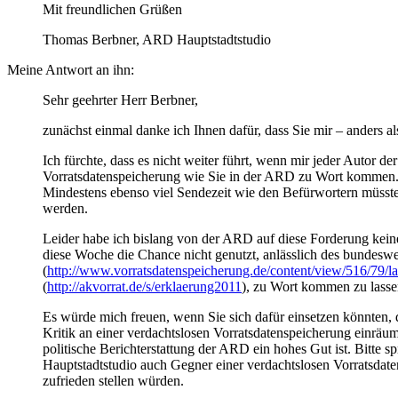
Mit freundlichen Grüßen
Thomas Berbner, ARD Hauptstadtstudio
Meine Antwort an ihn:
Sehr geehrter Herr Berbner,
zunächst einmal danke ich Ihnen dafür, dass Sie mir – anders al
Ich fürchte, dass es nicht weiter führt, wenn mir jeder Autor d
Vorratsdatenspeicherung wie Sie in der ARD zu Wort kommen. D
Mindestens ebenso viel Sendezeit wie den Befürwortern müsste
werden.
Leider habe ich bislang von der ARD auf diese Forderung keine
diese Woche die Chance nicht genutzt, anlässlich des bundeswe
(
http://www.vorratsdatenspeicherung.de/content/view/516/79/la
(
http://akvorrat.de/s/erklaerung2011
), zu Wort kommen zu lasse
Es würde mich freuen, wenn Sie sich dafür einsetzen könnten
Kritik an einer verdachtslosen Vorratsdatenspeicherung einräu
politische Berichterstattung der ARD ein hohes Gut ist. Bitte 
Hauptstadtstudio auch Gegner einer verdachtslosen Vorratsdat
zufrieden stellen würden.