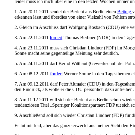
leider muss ich mich über eine in den letzten Wochen immer
1. Am 20.11.2011 sendet der Bericht aus Berlin einen
Beitrag
v
erkennen lässt und überdies von einer Vielzahl von Fehlern strot
2. Gleich im Anschluss darf Wolfgang Bosbach (CDU) eine ver
3. Am 22.11.2011
fordert
Thomas Berbner (NDR) in den Tagesth
4. Am 23.11.2011 muss sich Christian Lindner (FDP) im Morgen
Sonne macht seine gegenteilige Meinung sehr deutlich.
5. Am 24.11.2011 darf Bernd Witthaut (Gewerkschaft der Poliz
6. Am 08.12.2011
fordert
Werner Sonne in den Tagesthemen ein
7. Am 09.12.2011 darf Peter Altmaier (CDU)
in den Tagesthe
den Eindruck, als wolle er die CDU persönlich dazu antreiben. 
8. Am 11.12.2011 will sich der Bericht aus Berlin schon wied
tendenziösen Titel „Sperriger Koalitionspartner: FDP tut sich 
9. Anschließend soll sich wieder Christian Lindner (FDP) für 
Es tut mir leid, aber das ganze erweckt aus meiner Sicht den E