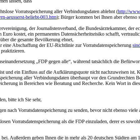
men lassen, dass
htslose Vorratsspeicherung aller Verbindungsdaten ablehnt (
http://www
rn-aeusserst-beliebt-003.htm
); Bürger kommen bei Ihnen aber ebenso s
ervereinigung, der Journalistenverband, die Bundesärztekammer, der e
n Euro kostet, ein permanentes Datensicherheitsrisiko schafft, vertra
über die gesamte Bevölkerung ebnet,
r eine Abschaffung der EU-Richtlinie zur Vorratsdatenspeicherung
sin
praktizieren.
Auseinandersetzung „FDP gegen alle“, während tatsächlich die Befürwort
 ist und ein Einfluss auf die Aufklärungsquote nicht nachzuweisen ist
atsspeicherung aller Verbindungsdaten überhaupt vor den Grundrechte
icherung in Bereichen wie Beratung und Recherche. Kein Wort in d
, bitte ich Sie sehr,
n nach Vorratsdatenspeicherung zu senden, bevor nicht ebenso viele 
losen Vorratsdatenspeicherung als die FDP einzuladen, derer es sowohl
en bei. Außerdem geben Ihnen die in mehr als 20 deutschen Städten am 