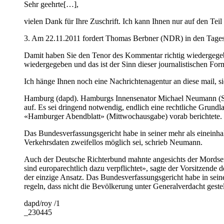
Sehr geehrte[…],
vielen Dank für Ihre Zuschrift. Ich kann Ihnen nur auf den Te
3. Am 22.11.2011 fordert Thomas Berbner (NDR) in den Tagest
Damit haben Sie den Tenor des Kommentar richtig wiedergegeb
wiedergegeben und das ist der Sinn dieser journalistischen Fo
Ich hänge Ihnen noch eine Nachrichtenagentur an diese mail, 
Hamburg (dapd). Hamburgs Innensenator Michael Neumann (SPD
auf. Es sei dringend notwendig, endlich eine rechtliche Grundl
«Hamburger Abendblatt» (Mittwochausgabe) vorab berichtete. Di
Das Bundesverfassungsgericht habe in seiner mehr als eineinh
Verkehrsdaten zweifellos möglich sei, schrieb Neumann.
Auch der Deutsche Richterbund mahnte angesichts der Mordserie
sind europarechtlich dazu verpflichtet», sagte der Vorsitzende
der einzige Ansatz. Das Bundesverfassungsgericht habe in seine
regeln, dass nicht die Bevölkerung unter Generalverdacht gestel
dapd/roy /1
_230445