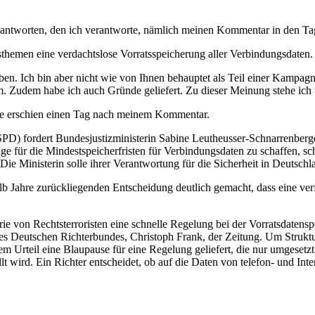
il antworten, den ich verantworte, nämlich meinen Kommentar in den Ta
hemen eine verdachtslose Vorratsspeicherung aller Verbindungsdaten.
en. Ich bin aber nicht wie von Ihnen behauptet als Teil einer Kampa
rm. Zudem habe ich auch Gründe geliefert. Zu dieser Meinung stehe ich 
sie erschien einen Tag nach meinem Kommentar.
) fordert Bundesjustizministerin Sabine Leutheusser-Schnarrenberge
age für die Mindestspeicherfristen für Verbindungsdaten zu schaffen, s
e Ministerin solle ihrer Verantwortung für die Sicherheit in Deutschl
alb Jahre zurückliegenden Entscheidung deutlich gemacht, dass eine 
 von Rechtsterroristen eine schnelle Regelung bei der Vorratsdatenspe
 des Deutschen Richterbundes, Christoph Frank, der Zeitung. Um Struktu
m Urteil eine Blaupause für eine Regelung geliefert, die nur umgesetz
lt wird. Ein Richter entscheidet, ob auf die Daten von telefon- und Int