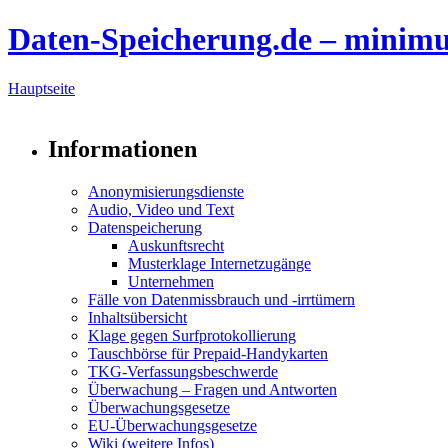
Daten-Speicherung.de – minim
Hauptseite
Informationen
Anonymisierungsdienste
Audio, Video und Text
Datenspeicherung
Auskunftsrecht
Musterklage Internetzugänge
Unternehmen
Fälle von Datenmissbrauch und -irrtümern
Inhaltsübersicht
Klage gegen Surfprotokollierung
Tauschbörse für Prepaid-Handykarten
TKG-Verfassungsbeschwerde
Überwachung – Fragen und Antworten
Überwachungsgesetze
EU-Überwachungsgesetze
Wiki (weitere Infos)