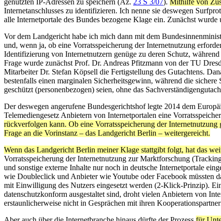
genutzten IP-Adressen zu speichern (Az.
23 S 3/07
).
Mithilfe von Zus
Internetanschlusses zu identifizieren. Ich nenne sie deswegen Surfpr
alle Internetportale des Bundes bezogene Klage ein. Zunächst wurde um
Vor dem Landgericht habe ich mich dann mit dem Bundesinnenministeri
und, wenn ja, ob eine Vorratsspeicherung der Internetnutzung erforder
Identifizierung von Internetnutzern genüge zu deren Schutz, während
Frage wurde zunächst Prof. Dr. Andreas Pfitzmann von der TU Dresden
Mitarbeiter Dr. Stefan Köpsell die Fertigstellung des Gutachtens. Dan
bestenfalls einen marginalen Sicherheitsgewinn, während die sichere S
geschützt (personenbezogen) seien, ohne das Sachverständigengutach
Der deswegen angerufene Bundesgerichtshof legte 2014 dem Europäisc
Telemediengesetz Anbietern von Internetportalen eine Vorratsspeicher
rückverfolgen kann. Ob eine Vorratsspeicherung der Internetnutzung 
Frage an die Vorinstanz – das Landgericht Berlin – weitergereicht.
Wenn das Landgericht Berlin meiner Klage stattgibt folgt, hat das wei
Vorratsspeicherung der Internetnutzung zur Marktforschung (Tracking
und sonstige externe Inhalte nur noch in deutsche Internetportale ei
wie Doubleclick und Anbieter wie Youtube oder Facebook müssten daz
mit Einwilligung des Nutzers eingesetzt werden (2-Klick-Prinzip). 
datenschutzkonform ausgestaltet sind, droht vielen Anbietern von Int
erstaunlicherweise nicht in Gesprächen mit ihren Kooperationspartne
Aber auch über die Internetbranche hinaus dürfte der Prozess
für Unt