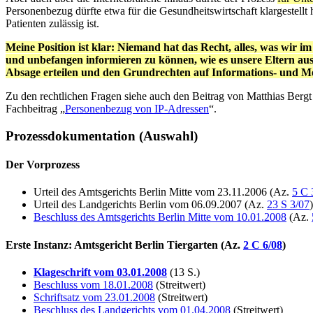
Personenbezug dürfte etwa für die Gesundheitswirtschaft klargestell
Patienten zulässig ist.
Meine Position ist klar: Niemand hat das Recht, alles, was wir i
und unbefangen informieren zu können, wie es unsere Eltern au
Absage erteilen und den Grundrechten auf Informations- und Mei
Zu den rechtlichen Fragen siehe auch den Beitrag von Matthias Bergt
Fachbeitrag „
Personenbezug von IP-Adressen
“.
Prozessdokumentation (Auswahl)
Der Vorprozess
Urteil des Amtsgerichts Berlin Mitte vom 23.11.2006 (Az.
5 C 
Urteil des Landgerichts Berlin vom 06.09.2007 (Az.
23 S 3/07
)
Beschluss des Amtsgerichts Berlin Mitte vom 10.01.2008
(Az.
Erste Instanz: Amtsgericht Berlin Tiergarten (Az.
2 C 6/08
)
Klageschrift vom 03.01.2008
(13 S.)
Beschluss vom 18.01.2008
(Streitwert)
Schriftsatz vom 23.01.2008
(Streitwert)
Beschluss des Landgerichts vom 01.04.2008
(Streitwert)