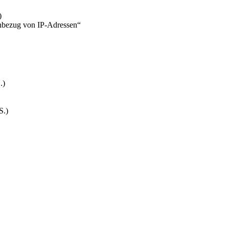
)
bezug von IP-Adressen“
.)
S.)