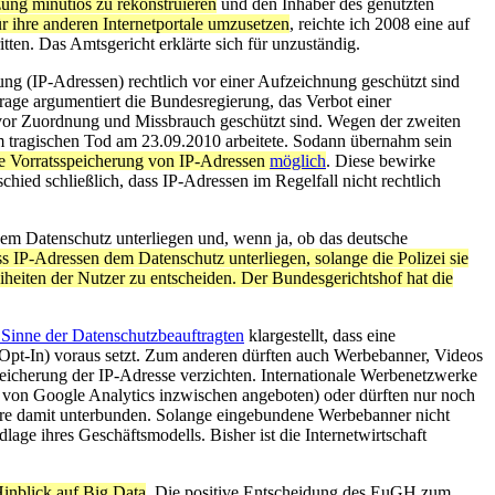
zung minutiös zu rekonstruieren
und den Inhaber des genutzten
r ihre anderen Internetportale umzusetzen
, reichte ich 2008 eine auf
tten. Das Amtsgericht erklärte sich für unzuständig.
ng (IP-Adressen) rechtlich vor einer Aufzeichnung geschützt sind
 Frage argumentiert die Bundesregierung, das Verbot einer
m vor Zuordnung und Missbrauch geschützt sind. Wegen der zweiten
em tragischen Tod am 23.09.2010 arbeitete. Sodann übernahm sein
ne Vorratsspeicherung von IP-Adressen
möglich
. Diese bewirke
chied schließlich, dass IP-Adressen im Regelfall nicht rechtlich
em Datenschutz unterliegen und, wenn ja, ob das deutsche
 IP-Adressen dem Datenschutz unterliegen, solange die Polizei sie
iheiten der Nutzer zu entscheiden. Der Bundesgerichtshof hat die
 Sinne der Datenschutzbeauftragten
klargestellt, dass eine
(Opt-In) voraus setzt. Zum anderen dürften auch Werbebanner, Videos
speicherung der IP-Adresse verzichten. Internationale Werbenetzwerke
. von Google Analytics inzwischen angeboten) oder dürften nur noch
wäre damit unterbunden. Solange eingebundene Werbebanner nicht
age ihres Geschäftsmodells. Bisher ist die Internetwirtschaft
inblick auf Big Data
. Die positive Entscheidung des EuGH zum