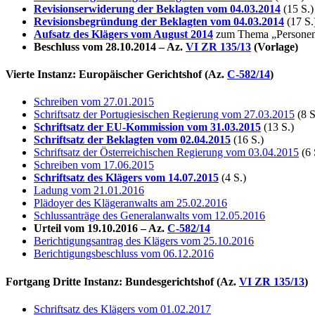
Revisionserwiderung der Beklagten vom 04.03.2014
(15 S.)
Revisionsbegründung der Beklagten vom 04.03.2014
(17 S.
Aufsatz des Klägers vom August 2014
zum Thema „Personen
Beschluss vom 28.10.2014 – Az.
VI ZR 135/13
(Vorlage)
Vierte Instanz: Europäischer Gerichtshof (Az.
C-582/14
)
Schreiben vom 27.01.2015
Schriftsatz der Portugiesischen Regierung vom 27.03.2015
(8 S
Schriftsatz der EU-Kommission vom 31.03.2015
(13 S.)
Schriftsatz der Beklagten vom 02.04.2015
(16 S.)
Schriftsatz der Österreichischen Regierung vom 03.04.2015
(6 
Schreiben vom 17.06.2015
Schriftsatz des Klägers vom 14.07.2015
(4 S.)
Ladung vom 21.01.2016
Plädoyer des Klägeranwalts am 25.02.2016
Schlussanträge des Generalanwalts vom 12.05.2016
Urteil vom 19.10.2016 – Az.
C-582/14
Berichtigungsantrag des Klägers vom 25.10.2016
Berichtigungsbeschluss vom 06.12.2016
Fortgang Dritte Instanz: Bundesgerichtshof (Az.
VI ZR 135/13
)
Schriftsatz des Klägers vom 01.02.2017