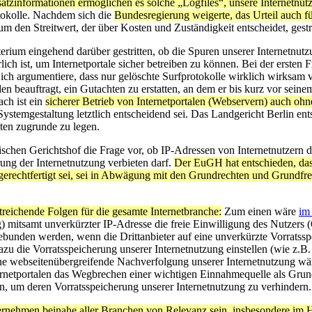
atzinformationen ermöglichen es solche „Logfiles“, unsere Internetnut
otokolle. Nachdem sich die
Bundesregierung weigerte, das Urteil auch fü
 den Streitwert, der über Kosten und Zuständigkeit entscheidet, gestri
um eingehend darüber gestritten, ob die Spuren unserer Internetnutzu
lich ist, um Internetportale sicher betreiben zu können. Bei der ersten
 ich argumentiere, dass nur gelöschte Surfprotokolle wirklich wirksa
 beauftragt, ein Gutachten zu erstatten, an dem er bis kurz vor sein
ach ist ein
sicherer Betrieb von Internetportalen (Webservern) auch oh
ystemgestaltung letztlich entscheidend sei. Das Landgericht Berlin ents
ten zugrunde zu legen.
hen Gerichtshof die Frage vor, ob IP-Adressen von Internetnutzern d
ung der Internetnutzung verbieten darf.
Der EuGH hat entschieden, dass
gerechtfertigt sei, sei in Abwägung mit den Grundrechten und Grundfre
treichende Folgen für die gesamte Internetbranche:
Zum einen wäre
im
) mitsamt unverkürzter IP-Adresse die freie Einwilligung des Nutzers 
ngebunden werden, wenn die Drittanbieter auf eine unverkürzte Vorrats
u die Vorratsspeicherung unserer Internetnutzung einstellen (wie z.B
Eine webseitenübergreifende Nachverfolgung unserer Internetnutzung 
ernetportalen das Wegbrechen einer wichtigen Einnahmequelle als Grundl
rn, um deren Vorratsspeicherung unserer Internetnutzung zu verhindern.
ernehmen beinahe aller Branchen von Relevanz sein, insbesondere im H