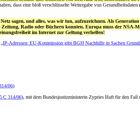
t haben, dass eine bloß verschlüsselte Weitergabe von Gesundheitsdate
m Netz sagen, und alles, was wir tun, aufzuzeichnen. Als Generati
s Zeitung, Radio oder Büchern konnten. Europa muss der NSA-Meth
nungsfreiheit im Internet zur Geltung verhelfen!
 „
IP-Adressen: EU-Kommission gibt BGH Nachhilfe in Sachen Grund
314/06
)
5 C 314/06
), mit dem Bundesjustizministerin Zypries Haft für den Fa