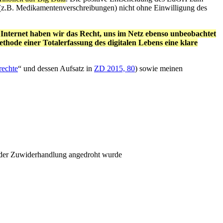
n (z.B. Medikamentenverschreibungen) nicht ohne Einwilligung des
on Internet haben wir das Recht, uns im Netz ebenso unbeobachtet
ode einer Totalerfassung des digitalen Lebens eine klare
rechte
“ und dessen Aufsatz in
ZD 2015, 80
) sowie meinen
ll der Zuwiderhandlung angedroht wurde