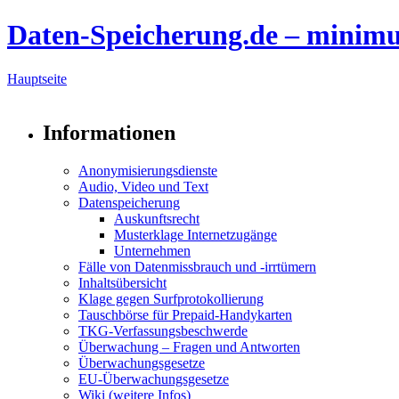
Daten-Speicherung.de – minim
Hauptseite
Informationen
Anonymisierungsdienste
Audio, Video und Text
Datenspeicherung
Auskunftsrecht
Musterklage Internetzugänge
Unternehmen
Fälle von Datenmissbrauch und -irrtümern
Inhaltsübersicht
Klage gegen Surfprotokollierung
Tauschbörse für Prepaid-Handykarten
TKG-Verfassungsbeschwerde
Überwachung – Fragen und Antworten
Überwachungsgesetze
EU-Überwachungsgesetze
Wiki (weitere Infos)