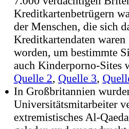
7.000 verdächtigen Brite
Kreditkartenbetrügern wa
der Menschen, die sich 
Kreditkartendaten waren 
worden, um bestimmte Si
auch Kinderporno-Sites 
Quelle 2
,
Quelle 3
,
Quell
In Großbritannien wurden
Universitätsmitarbeiter v
extremistisches Al-Qaed