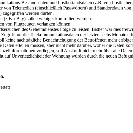
unikations-Bestandsdaten und Postbestandsdaten (z.B. von Postfächern
r von Telemedien (einschließlich Passwörtern) und Standortdaten von n
) zugegriffen werden dürfen.
 (z.B. eBay) sollen weniger kontrolliert werden.
sten von Flugzeugen verlangen können.
tsersuchen des Geheimdienstes Folge zu leisten. Bisher war dies freiwil
 Zugriff auf die Telekommunikationsdaten der letzten sechs Monate erh
oll keine nachträgliche Benachrichtigung der Betroffenen mehr erfolge
e Daten erteilen müssen, aber nicht mehr darüber, woher die Daten kom
inzelinformationen vorliegen, soll Auskunft nicht mehr über alle Daten
t auf Unverletzlichkeit der Wohnung würden durch die neuen Befugnis
en.
ertet)