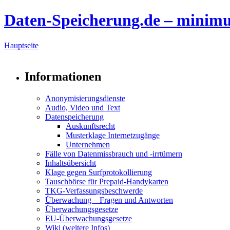
Daten-Speicherung.de – minim
Hauptseite
Informationen
Anonymisierungsdienste
Audio, Video und Text
Datenspeicherung
Auskunftsrecht
Musterklage Internetzugänge
Unternehmen
Fälle von Datenmissbrauch und -irrtümern
Inhaltsübersicht
Klage gegen Surfprotokollierung
Tauschbörse für Prepaid-Handykarten
TKG-Verfassungsbeschwerde
Überwachung – Fragen und Antworten
Überwachungsgesetze
EU-Überwachungsgesetze
Wiki (weitere Infos)