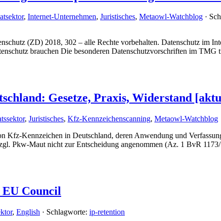
atsektor
,
Internet-Unternehmen
,
Juristisches
,
Metaowl-Watchblog
· Sch
atenschutz (ZD) 2018, 302 – alle Rechte vorbehalten. Datenschutz im In
tenschutz brauchen Die besonderen Datenschutzvorschriften im TMG t
chland: Gesetze, Praxis, Widerstand [aktua
tssektor
,
Juristisches
,
Kfz-Kennzeichenscanning
,
Metaowl-Watchblog
 von Kfz-Kennzeichen in Deutschland, deren Anwendung und Verfassu
bzgl. Pkw-Maut nicht zur Entscheidung angenommen (Az. 1 BvR 1173
e EU Council
ktor
,
English
· Schlagworte:
ip-retention