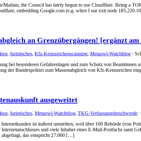
Sir/Madam, the Council has lately begun to use Cloudflare. Being a TOR
loudflare, embedding Google.com (e.g. when I use exit node 185.220.10
bgleich an Grenzübergängen! [ergänzt am 
ktor
,
Juristisches
,
Kfz-Kennzeichenscanning
,
Metaowl-Watchblog
· Sc
hndung bei besonderen Gefahrenlagen und zum Schutz von Beamtinnen u
ng der Bundespolizei zum Massenabgleich von Kfz-Kennzeichen eingere
enauskunft ausgeweitet
ktor
,
Juristisches
,
Metaowl-Watchblog
,
TKG-Verfassungsbeschwerde
·
Internetkunden ist äußerst umstritten, weil über 100 Behörde (von Poli
Internetanschlusses und viele Inhaber eines E-Mail-Postfachs samt Gebu
abgefragt, das entspricht 27.000 […]