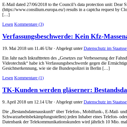
E-Mail dated 27/06/2018 to the Council’s data protection unit: Dear 
(https://www.consilium.europa.eu/) results in a captcha request by C
[…]
Lesen
Kommentare (3)
Verfassungsbeschwerde: Kein Kfz-Massena
19. Mai 2018 um 11.46 Uhr · Abgelegt unter
Datenschutz im Staatsse
Ein Jahr nach Inkrafttreten des „Gesetzes zur Verbesserung der Fa
Videotechnik“ habe ich Verfassungsbeschwerde gegen die Ermächtigu
Gesichtserkennung, wie sie die Bundespolizei in Berlin […]
Lesen
Kommentare (1)
TK-Kunden werden gläserner: Bestandsdat
9. April 2018 um 12.14 Uhr · Abgelegt unter
Datenschutz im Staatsse
Die „Bestandsdatenauskunft“ über Telefon-, Mobilfunk-, E-Mail- und 
Schwarzarbeitsbekämpfungsstellen) jeden Inhaber eines Telefon- oder 
Datenbank der Telekommunikationskunden wird jährlich 10 Mio. mal 