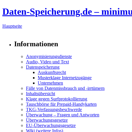
Daten-Speicherung.de – minim
Hauptseite
Informationen
Anonymisierungsdienste
Audio, Video und Text
Datenspeicherung
Auskunftsrecht
Musterklage Internetzugänge
Unternehmen
Fälle von Datenmissbrauch und -irrtümern
Inhaltsübersicht
Klage gegen Surfprotokollierung
Tauschbörse für Prepaid-Handykarten
TKG-Verfassungsbeschwerde
Überwachung – Fragen und Antworten
Überwachungsgesetze
EU-Überwachungsgesetze
Wiki (weitere Infos)