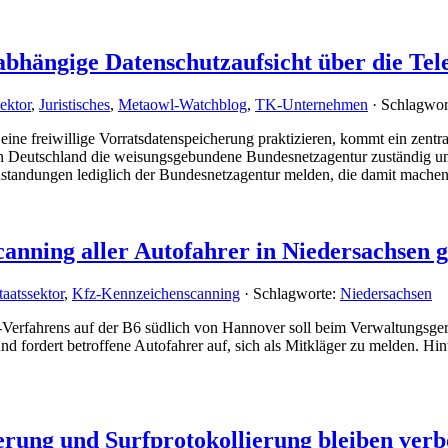
abhängige Datenschutzaufsicht über die T
ektor
,
Juristisches
,
Metaowl-Watchblog
,
TK-Unternehmen
· Schlagwor
eine freiwillige Vorratsdatenspeicherung praktizieren, kommt ein zentr
n Deutschland die weisungsgebundene Bundesnetzagentur zuständig und
nstandungen lediglich der Bundesnetzagentur melden, die damit mache
canning aller Autofahrer in Niedersachsen 
aatssektor
,
Kfz-Kennzeichenscanning
· Schlagworte:
Niedersachsen
-Verfahrens auf der B6 südlich von Hannover soll beim Verwaltungsge
n und fordert betroffene Autofahrer auf, sich als Mitkläger zu melden.
erung und Surfprotokollierung bleiben verb