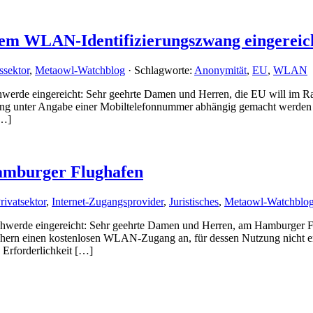
em WLAN-Identifizierungszwang eingereic
ssektor
,
Metaowl-Watchblog
· Schlagworte:
Anonymität
,
EU
,
WLAN
werde eingereicht: Sehr geehrte Damen und Herren, die EU will im R
ung unter Angabe einer Mobiltelefonnummer abhängig gemacht werden
[…]
mburger Flughafen
rivatsektor
,
Internet-Zugangsprovider
,
Juristisches
,
Metaowl-Watchblo
schwerde eingereicht: Sehr geehrte Damen und Herren, am Hamburger F
hern einen kostenlosen WLAN-Zugang an, für dessen Nutzung nicht e
 Erforderlichkeit […]