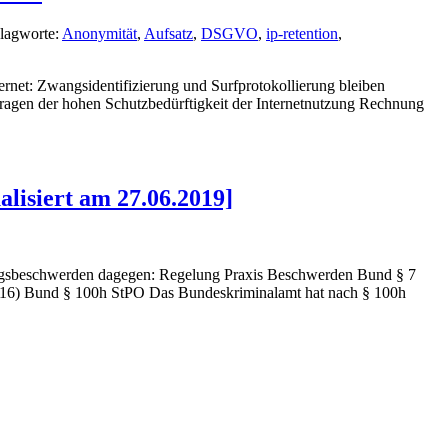
lagworte:
Anonymität
,
Aufsatz
,
DSGVO
,
ip-retention
,
ternet: Zwangsidentifizierung und Surfprotokollierung bleiben
ragen der hohen Schutzbedürftigkeit der Internetnutzung Rechnung
lisiert am 27.06.2019]
ngsbeschwerden dagegen: Regelung Praxis Beschwerden Bund § 7
/16) Bund § 100h StPO Das Bundeskriminalamt hat nach § 100h