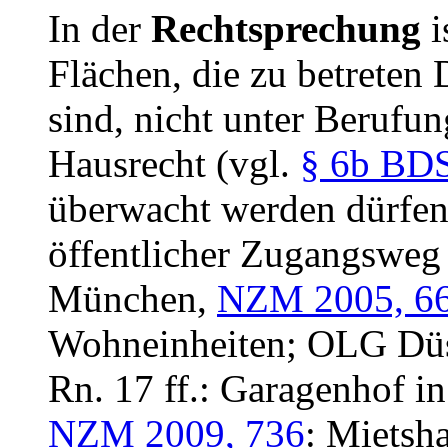
In der
Rechtsprechung
i
Flächen, die zu betreten D
sind, nicht unter Berufu
Hausrecht (vgl.
§ 6b BD
überwacht werden dürfe
öffentlicher Zugangswe
München,
NZM 2005, 6
Wohneinheiten; OLG Düs
Rn. 17 ff.: Garagenhof 
NZM 2009, 736
: Mietsh