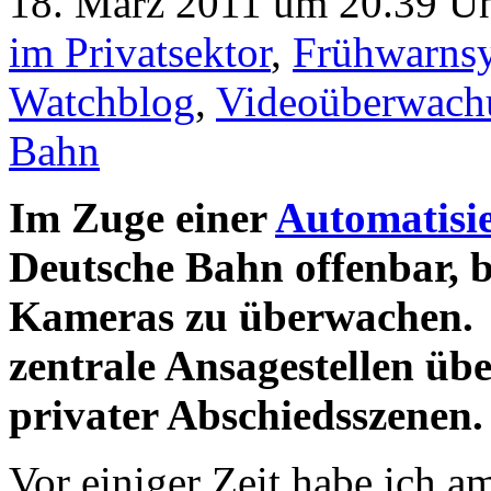
18. März 2011 um 20.39 Uh
im Privatsektor
,
Frühwarns
Watchblog
,
Videoüberwach
Bahn
Im Zuge einer
Automatisi
Deutsche Bahn offenbar, b
Kameras zu überwachen. D
zentrale Ansagestellen üb
privater Abschiedsszenen.
Vor einiger Zeit habe ich 