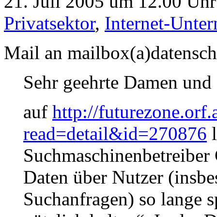
21. Juli 2005 um 12.00 Uhr
Privatsektor
,
Internet-Unte
Mail an mailbox(a)datensch
Sehr geehrte Damen und 
auf
http://futurezone.orf.
read=detail&id=270876
l
Suchmaschinenbetreiber
Daten über Nutzer (insb
Suchanfragen) so lange sp