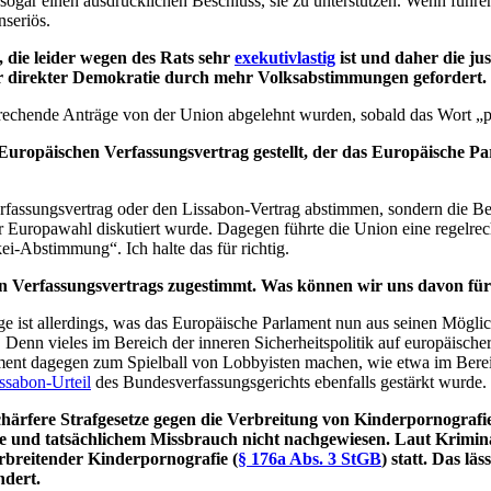
sogar einen ausdrücklichen Beschluss, sie zu unterstützen. Wenn führ
nseriös.
die leider wegen des Rats sehr
exekutivlastig
ist und daher die jus
 direkter Demokratie durch mehr Volksabstimmungen gefordert. 
prechende Anträge von der Union abgelehnt wurden, sobald das Wort „pl
ropäischen Verfassungsvertrag gestellt, der das Europäische Par
erfassungsvertrag oder den Lissabon-Vertrag abstimmen, sondern die 
r Europawahl diskutiert wurde. Dagegen führte die Union eine regelr
i-Abstimmung“. Ich halte das für richtig.
n Verfassungsvertrags zugestimmt. Was können wir uns davon für 
ge ist allerdings, was das Europäische Parlament nun aus seinen Mögl
Denn vieles im Bereich der inneren Sicherheitspolitik auf europäisc
lament dagegen zum Spielball von Lobbyisten machen, wie etwa im Berei
ssabon-Urteil
des Bundesverfassungsgerichts ebenfalls gestärkt wurde.
härfere Strafgesetze gegen die Verbreitung von Kinderpornografie
nd tatsächlichem Missbrauch nicht nachgewiesen. Laut Kriminals
rbreitender Kinderpornografie (
§ 176a Abs. 3 StGB
) statt. Das lä
ndert.