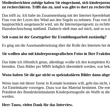
Medienberichten zufolge haben Sie eingeräumt, sich kinderporno
zu recherchieren. Trifft das zu, und was gibt es dort zu recherch
Das trifft zu. Ich habe im Zusammenhang mit der Internet-Sperrdebat
Frau von der Leyen den Wind aus den Segeln zu nehmen. Frau von der 
hauptsächlich ausgetauscht wird, um ihr Internetsperrgesetz zu rechtf
Hausdurchsuchung stattfand. Dadurch stieß man auf mich, und so wu
Seit wann ist der Gesetzgeber für Ermittlungsarbeit zuständig?
Es ging um die Auseinandersetzung über die Rolle des Internets bei 
Sie wollten also mit kinderpornografischen Fotos in Ihre Frakt
Das hätte ich öffentlich getan, allerdings wollte ich den kompletten 
beenden. Dass Bilder per MMS lediglich übermittelt werden, war beka
Wozu haben Sie die gar nicht so spektakulären Bilder dann abge
Wenn man mit dieser Szene in Kontakt kommen will, geht das nicht, 
Art Eintrittskarte vorzeigen. Dazu war das Material bestimmt. Die en
Präsident des Bundeskriminalamts Kinderpornografie als Waffe in die p
werden.
Herr Tauss, vielen Dank für das Interview.