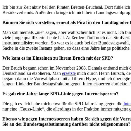
Ich bin zur Zeit aktiv bei den Piraten Bretten-Bruchsal. Dort fühle 
Bezirksverbands. Außerdem bringe ich mich beim Landtagswahlprogr
Können Sie sich vorstellen, erneut als Pirat in den Landtag oder
Man soll niemals „nie“ sagen, aber wahrscheinlich ist es nicht. Ich bi
viele junge qualifizierte Leute hat. Außerdem läuft noch das Strafve
instrumentalisiert werden. So war es ja auch bei der Bundestagswahl
Sache in die zweite Instanz gehen, so dass eine Jahre lange politische
Wie kam es im Einzelnen zu Ihrem Bruch mit der SPD?
Der Bruch begann schon im November 2008. Damals entband mich die 
Deutschland zu etablieren. Man
ersetzte
mich durch Herrn Bürsch, der 
begann dann die Vorwahlphase mit all ihrem Hype, und ich überlegte 
langen Linie der Bundestagsfraktion gegen Internetsperren abrückt
Es gab eine Jahre lange SPD-Linie gegen Internetsperren?
Die gab es. Ich habe mich etwa für die SPD Jahre lang gegen die
Int
nur eine „Tauss-Linie“, die allerdings in der Fraktion immer mitge
Ebenso wie gegen Internetsperren haben Sie sich gegen die Vo
Sie an der Bundestagsabstimmung darüber nicht teilgenommen?