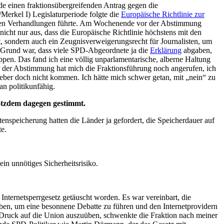
iode einen fraktionsübergreifenden Antrag gegen die
Merkel I) Legislaturperiode folgte die
Europäische Richtlinie zur
ei den Verhandlungen führte. Am Wochenende vor der Abstimmung
nicht nur aus, dass die Europäische Richtlinie höchstens mit den
, sondern auch ein Zeugnisverweigerungsrecht für Journalisten, um
r Grund war, dass viele SPD-Abgeordnete ja die
Erklärung
abgaben,
ppen. Das fand ich eine völlig unparlamentarische, alberne Haltung
or der Abstimmung hat mich die Fraktionsführung noch angerufen, ich
lieber doch nicht kommen. Ich hätte mich schwer getan, mit „nein“ zu
n politikunfähig.
rotzdem dagegen gestimmt.
enspeicherung hatten die Länder ja gefordert, die Speicherdauer auf
te.
ein unnötiges Sicherheitsrisiko.
nternetsperrgesetz getäuscht worden. Es war vereinbart, die
eben, um eine besonnene Debatte zu führen und den Internetprovidern
ber Druck auf die Union auszuüben, schwenkte die Fraktion nach meiner