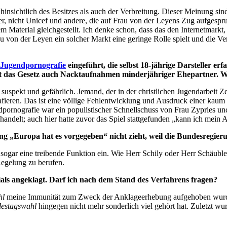
hinsichtlich des Besitzes als auch der Verbreitung. Dieser Meinung si
tzer, nicht Unicef und andere, die auf Frau von der Leyens Zug aufgesp
m Material gleichgestellt. Ich denke schon, dass das den Internetmarkt, 
von der Leyen ein solcher Markt eine geringe Rolle spielt und die Verb
Jugendpornografie
eingeführt, die selbst 18-jährige Darsteller e
rt das Gesetz auch Nacktaufnahmen minderjähriger Ehepartner. W
suspekt und gefährlich. Jemand, der in der christlichen Jugendarbeit Zel
ieren. Das ist eine völlige Fehlentwicklung und Ausdruck einer kaum 
dpornografie war ein populistischer Schnellschuss von Frau Zypries u
andelt; auch hier hatte zuvor das Spiel stattgefunden „kann ich mein A
„Europa hat es vorgegeben“ nicht zieht, weil die Bundesregierung 
sogar eine treibende Funktion ein. Wie Herr Schily oder Herr Schäuble
Regelung zu berufen.
ials angeklagt. Darf ich nach dem Stand des Verfahrens fragen?
hl
meine Immunität zum Zweck der Anklageerhebung aufgehoben wur
destagswahl
hingegen nicht mehr sonderlich viel gehört hat. Zuletzt wu