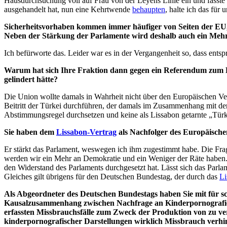
Hausdurchsuchung voll auf Frau von der Leyens Linie ein und fasste 
ausgehandelt hat, nun eine Kehrtwende
behaupten
, halte ich das für u
Sicherheitsvorhaben kommen immer häufiger von Seiten der EU, 
Neben der Stärkung der Parlamente wird deshalb auch ein Mehr
Ich befürworte das. Leider war es in der Vergangenheit so, dass ents
Warum hat sich Ihre Fraktion dann gegen ein Referendum zum Eu
gelindert hätte?
Die Union wollte damals in Wahrheit nicht über den Europäischen V
Beitritt der Türkei durchführen, der damals im Zusammenhang mit de
Abstimmungsregel durchsetzen und keine als Lissabon getarnte „Türke
Sie haben dem
Lissabon-Vertrag
als Nachfolger des Europäische
Er stärkt das Parlament, weswegen ich ihm zugestimmt habe. Die Fra
werden wir ein Mehr an Demokratie und ein Weniger der Räte haben. 
den Widerstand des Parlaments durchgesetzt hat. Lässt sich das Par
Gleiches gilt übrigens für den Deutschen Bundestag, der durch das
Li
Als Abgeordneter des Deutschen Bundestags haben Sie mit für sc
Kausalzusammenhang zwischen Nachfrage an Kinderpornografie u
erfassten Missbrauchsfälle zum Zweck der Produktion von zu ve
kinderpornografischer Darstellungen wirklich Missbrauch verhi