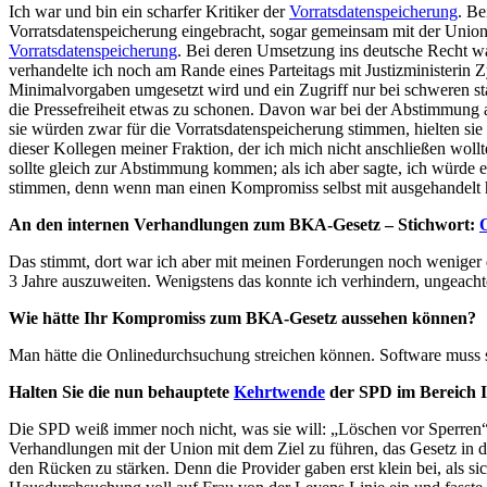
Ich war und bin ein scharfer Kritiker der
Vorratsdatenspeicherung
. Be
Vorratsdatenspeicherung eingebracht, sogar gemeinsam mit der Union, 
Vorratsdatenspeicherung
. Bei deren Umsetzung ins deutsche Recht w
verhandelte ich noch am Rande eines Parteitags mit Justizministerin Z
Minimalvorgaben umgesetzt wird und ein Zugriff nur bei schweren sta
die Pressefreiheit etwas zu schonen. Davon war bei der Abstimmung a
sie würden zwar für die Vorratsdatenspeicherung stimmen, hielten sie
dieser Kollegen meiner Fraktion, der ich mich nicht anschließen wol
sollte gleich zur Abstimmung kommen; als ich aber sagte, ich würde e
stimmen, denn wenn man einen Kompromiss selbst mit ausgehandelt h
An den internen Verhandlungen zum BKA-Gesetz – Stichwort:
Das stimmt, dort war ich aber mit meinen Forderungen noch weniger d
3 Jahre auszuweiten. Wenigstens das konnte ich verhindern, ungeachte
Wie hätte Ihr Kompromiss zum BKA-Gesetz aussehen können?
Man hätte die Onlinedurchsuchung streichen können. Software muss so ge
Halten Sie die nun behauptete
Kehrtwende
der SPD im Bereich I
Die SPD weiß immer noch nicht, was sie will: „Löschen vor Sperren“ 
Verhandlungen mit der Union mit dem Ziel zu führen, das Gesetz in 
den Rücken zu stärken. Denn die Provider gaben erst klein bei, als si