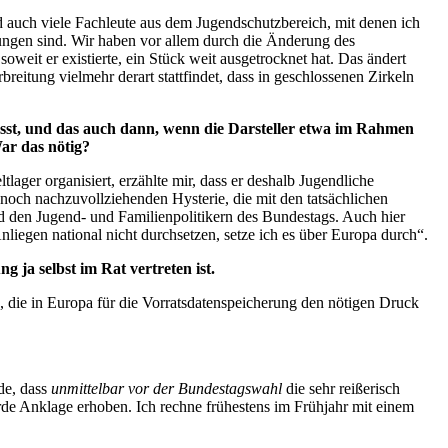
nd auch viele Fachleute aus dem Jugendschutzbereich, mit denen ich
rungen sind. Wir haben vor allem durch die Änderung des
soweit er existierte, ein Stück weit ausgetrocknet hat. Das ändert
reitung vielmehr derart stattfindet, dass in geschlossenen Zirkeln
rfasst, und das auch dann, wenn die Darsteller etwa im Rahmen
ar das nötig?
tlager organisiert, erzählte mir, dass er deshalb Jugendliche
noch nachzuvollziehenden Hysterie, die mit den tatsächlichen
nd den Jugend- und Familienpolitikern des Bundestags. Auch hier
nliegen national nicht durchsetzen, setze ich es über Europa durch“.
ja selbst im Rat vertreten ist.
, die in Europa für die Vorratsdatenspeicherung den nötigen Druck
de, dass
unmittelbar vor der Bundestagswahl
die sehr reißerisch
rde Anklage erhoben. Ich rechne frühestens im Frühjahr mit einem