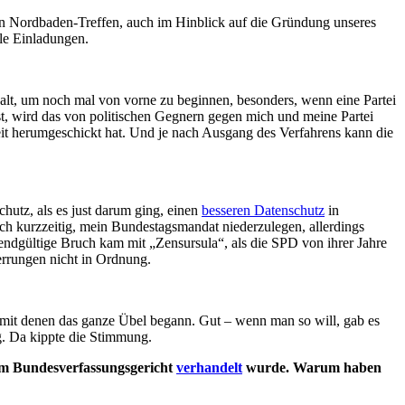
r ein Nordbaden-Treffen, auch im Hinblick auf die Gründung unseres
le Einladungen.
zu alt, um noch mal von vorne zu beginnen, besonders, wenn eine Partei
ist, wird das von politischen Gegnern gegen mich und meine Partei
eit herumgeschickt hat. Und je nach Ausgang des Verfahrens kann die
utz, als es just darum ging, einen
besseren Datenschutz
in
ch kurzzeitig, mein Bundestagsmandat niederzulegen, allerdings
 endgültige Bruch kam mit „Zensursula“, als die SPD von ihrer Jahre
errungen nicht in Ordnung.
mit denen das ganze Übel begann. Gut – wenn man so will, gab es
g. Da kippte die Stimmung.
dem Bundesverfassungsgericht
verhandelt
wurde. Warum haben