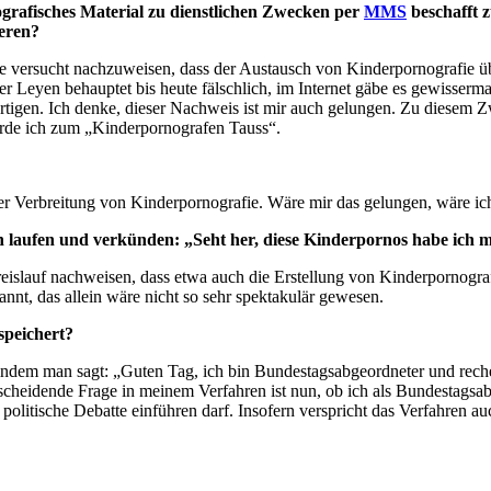
grafisches Material zu dienstlichen Zwecken per
MMS
beschafft 
ieren?
te versucht nachzuweisen, dass der Austausch von Kinderpornografie üb
Leyen behauptet bis heute fälschlich, im Internet gäbe es gewisserma
ertigen. Ich denke, dieser Nachweis ist mir auch gelungen. Zu diesem Z
rde ich zum „Kinderpornografen Tauss“.
der Verbreitung von Kinderpornografie. Wäre mir das gelungen, wäre ic
ion laufen und verkünden: „Seht her, diese Kinderpornos habe ich
Kreislauf nachweisen, dass etwa auch die Erstellung von Kinderpornogra
nnt, das allein wäre nicht so sehr spektakulär gewesen.
speichert?
indem man sagt: „Guten Tag, ich bin Bundestagsabgeordneter und reche
tscheidende Frage in meinem Verfahren ist nun, ob ich als Bundestagsab
olitische Debatte einführen darf. Insofern verspricht das Verfahren au