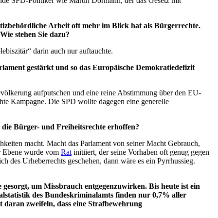
ende SPD-Politiker wie Martin Dörmann, der das Gesetz mit
tizbehördliche Arbeit oft mehr im Blick hat als Bürgerrechte.
Wie stehen Sie dazu?
ebiszitär“ darin auch nur auftauchte.
lament gestärkt und so das Europäische Demokratiedefizit
Bevölkerung aufputschen und eine reine Abstimmung über den EU-
echte Kampagne. Die SPD wollte dagegen eine generelle
die Bürger- und Freiheitsrechte erhoffen?
ichkeiten macht. Macht das Parlament von seiner Macht Gebrauch,
her Ebene wurde vom
Rat
initiiert, der seine Vorhaben oft genug gegen
ch des Urheberrechts geschehen, dann wäre es ein Pyrrhussieg.
 gesorgt, um Missbrauch entgegenzuwirken. Bis heute ist ein
tatistik des Bundeskriminalamts finden nur 0,7% aller
sst daran zweifeln, dass eine Strafbewehrung