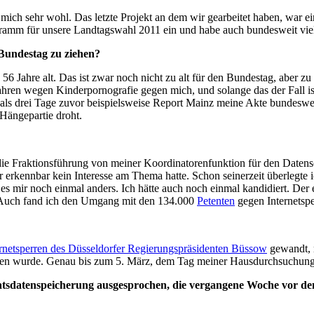
ich mich sehr wohl. Das letzte Projekt an dem wir gearbeitet haben, wa
amm für unsere Landtagswahl 2011 ein und habe auch bundesweit vie
 Bundestag zu ziehen?
n 56 Jahre alt. Das ist zwar noch nicht zu alt für den Bundestag, aber 
rfahren wegen Kinderpornografie gegen mich, und solange das der Fall 
, als drei Tage zuvor beispielsweise Report Mainz meine Akte bundesw
 Hängepartie droht.
Fraktionsführung von meiner Koordinatorenfunktion für den Datensch
erkennbar kein Interesse am Thema hatte. Schon seinerzeit überlegte i
es mir noch einmal anders. Ich hätte auch noch einmal kandidiert. Der
e. Auch fand ich den Umgang mit den 134.000
Petenten
gegen Internetsp
ernetsperren des Düsseldorfer Regierungspräsidenten Büssow
gewandt, 
tragen wurde. Genau bis zum 5. März, dem Tag meiner Hausdurchsuchun
rratsdatenspeicherung ausgesprochen, die vergangene Woche vor 