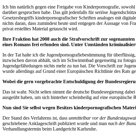
Ich bin natürlich gegen eine Freigabe von Kinderpornografie, sowohl 
darüber gesprochen habe. Das gilt jedenfalls für seriöse Jugendschü
Gesetzesbegriffs kinderpornografischer Schriften analoges mit digitale
nichts daran, dass zumindest heute und entgegen der Aussage von Frau 
privat erstelltes Material getauscht wird.
Ihre Fraktion hat 2008 auch die Strafvorschrift zur sogenannten
eines Romans frei erfunden sind. Unter Umständen kriminalisie
In der Tat halte ich die Jugendpornografiebestimmung für überflüssig, 
inzwischen davon abhält, sich im Schwimmbad gegenseitig zu fotograf
Jugendgefährdungen nichts mehr zu tun hat. Die Vorschrift zur Jugen
wurde allerdings auf Grund einer Europäischen Richtlinie des Rats geh
Wobei die gern vorgebrachte Entschuldigung der Bundesregierung 
Das ist wahr. Nicht selten nimmt die deutsche Bundesregierung dabei 
ausgeübt haben, um sich hinterher scheinheilig auf eine europäische 
Nun sind Sie selbst wegen Besitzes kinderpornografischen Mater
Der Stand des Verfahrens ist, dass
unmittelbar vor der Bundestagswa
geschriebene Anklageschrift publiziert wurde und man
nach der Bun
Verhandlungstermin beim Landgericht Karlsruhe.