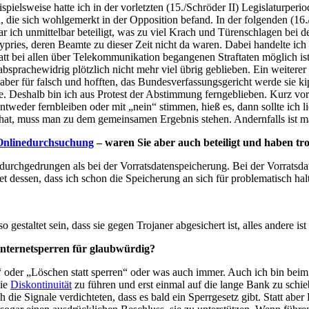
ispielsweise hatte ich in der vorletzten (15./Schröder II) Legislaturper
die sich wohlgemerkt in der Opposition befand. In der folgenden (16./
ar ich unmittelbar beteiligt, was zu viel Krach und Türenschlagen b
ypries, deren Beamte zu dieser Zeit nicht da waren. Dabei handelte ich 
tt bei allen über Telekommunikation begangenen Straftaten möglich ist
bsprachewidrig plötzlich nicht mehr viel übrig geblieben. Ein weitere
 aber für falsch und hofften, das Bundesverfassungsgericht werde sie ki
lte. Deshalb bin ich aus Protest der Abstimmung ferngeblieben. Kurz v
ntweder fernbleiben oder mit „nein“ stimmen, hieß es, dann sollte ich 
at, muss man zu dem gemeinsamen Ergebnis stehen. Andernfalls ist ma
Onlinedurchsuchung
– waren Sie aber auch beteiligt und haben t
urchgedrungen als bei der Vorratsdatenspeicherung. Bei der Vorratsdat
t dessen, dass ich schon die Speicherung an sich für problematisch hal
staltet sein, dass sie gegen Trojaner abgesichert ist, alles andere ist 
nternetsperren für glaubwürdig?
oder „Löschen statt sperren“ oder was auch immer. Auch ich bin beim I
die
Diskontinuität
zu führen und erst einmal auf die lange Bank zu schi
ch die Signale verdichteten, dass es bald ein Sperrgesetz gibt. Statt a