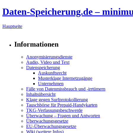
Daten-Speicherung.de – minim
Hauptseite
Informationen
Anonymisierungsdienste
Audio, Video und Text
Datenspeicherung
Auskunftsrecht
Musterklage Internetzugänge
Unternehmen
Fälle von Datenmissbrauch und -irrtümern
Inhaltsübersicht
Klage gegen Surfprotokollierung
Tauschbörse für Prepaid-Handykarten
TKG-Verfassungsbeschwerde
Überwachung – Fragen und Antworten
Überwachungsgesetze
EU-Überwachungsgesetze
Wiki (weitere Infos)