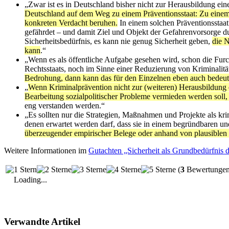
„Zwar ist es in Deutschland bisher nicht zur Herausbildung ein
Deutschland auf dem Weg zu einem Präventionsstaat: Zu einem 
konkreten Verdacht beruhen.
In einem solchen Präventionsstaat 
gefährdet – und damit Ziel und Objekt der Gefahrenvorsorge d
Sicherheitsbedürfnis, es kann nie genug Sicherheit geben,
die N
kann
.“
„Wenn es als öffentliche Aufgabe gesehen wird, schon die Fu
Rechtsstaats, noch im Sinne einer Reduzierung von Kriminalitä
Bedrohung, dann kann das für den Einzelnen eben auch bedeuten
„
Wenn Kriminalprävention nicht zur (weiteren) Herausbildung e
Bearbeitung sozialpolitischer Probleme vermieden werden soll,
eng verstanden werden.“
„Es sollten nur die Strategien, Maßnahmen und Projekte als kr
denen erwartet werden darf, dass sie in einem begründbaren un
überzeugender empirischer Belege oder anhand von plausible
Weitere Informationen im
Gutachten „Sicherheit als Grundbedürfnis 
(
3
Bewertungen,
Loading...
Verwandte Artikel