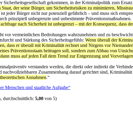
er Sicherheitsgesellschaft gekommen, in der Kriminalpolitik zum Ersatz
Staat, der seine Bürger, um Sicherheitsrisiken zu minimieren, Misst
ist jeder Bürger nicht nur potenziell gefährlich – und muss sich entsp
urch prinzipiell unbegrenzte und unbestimmte Präventionsmaßnahmen. 
achfrage nach Sicherheit ist unbegrenzt – mit der Konsequenz, dass der
rcht vor vermeintlichen Bedrohungen wahrzunehmen und zu beschwichti
tsfurcht und Stärkung des Sicherheitsgefühls:
Wenn überall der Krimina
, dass er überall mit Kriminalität rechnet und Nirgens vor Niemandem
ines Präventionsstaats beitragen soll, sondern zum Abbau von Unsicher
 dann
muss auf jeden Fall dem Trend zur Entgrenzung und Vorverlager
iminalpräventiv verstanden werden, die direkt oder indirekt die Verhi
d nachvollziehbaren Zusammenhang darauf gerichtet sind, Kriminalität
n theoretischen Annahmen
.“
der Menschen und staatliche Aufgabe“
 durchschnittlich:
5,00
von 5)