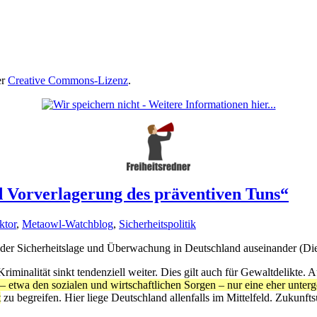
er
Creative Commons-Lizenz
.
 Vorverlagerung des präventiven Tuns“
ktor
,
Metaowl-Watchblog
,
Sicherheitspolitik
t der Sicherheitslage und Überwachung in Deutschland auseinander (Die 
riminalität sinkt tendenziell weiter. Dies gilt auch für Gewaltdelikte
 – etwa den sozialen und wirtschaftlichen Sorgen – nur eine eher unter
t
zu begreifen. Hier liege Deutschland allenfalls im Mittelfeld. Zukunfts