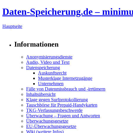
Daten-Speicherung.de – minim
Hauptseite
Informationen
Anonymisierungsdienste
Audio, Video und Text
Datenspeicherung
Auskunftsrecht
Musterklage Internetzugänge
Unternehmen
Fälle von Datenmissbrauch und -irrtümern
Inhaltsübersicht
Klage gegen Surfprotokollierung
Tauschbörse für Prepaid-Handykarten
TKG-Verfassungsbeschwerde
Überwachung – Fragen und Antworten
Überwachungsgesetze
EU-Überwachungsgesetze
Wiki (weitere Infos)