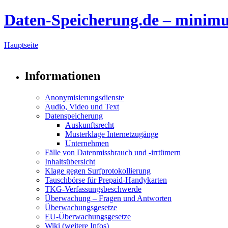
Daten-Speicherung.de – minim
Hauptseite
Informationen
Anonymisierungsdienste
Audio, Video und Text
Datenspeicherung
Auskunftsrecht
Musterklage Internetzugänge
Unternehmen
Fälle von Datenmissbrauch und -irrtümern
Inhaltsübersicht
Klage gegen Surfprotokollierung
Tauschbörse für Prepaid-Handykarten
TKG-Verfassungsbeschwerde
Überwachung – Fragen und Antworten
Überwachungsgesetze
EU-Überwachungsgesetze
Wiki (weitere Infos)