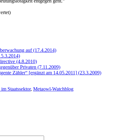
deutungslosigkeit entgegen geht.“
ertet)
berwachung auf (17.4.2014)
15.3.2014)
rective (4.8.2010)
egenüber Privaten (7.11.2009)
gente Zähler“ [ergänzt am 14.05.2011] (23.3.2009)
 im Staatssektor
,
Metaowl-Watchblog