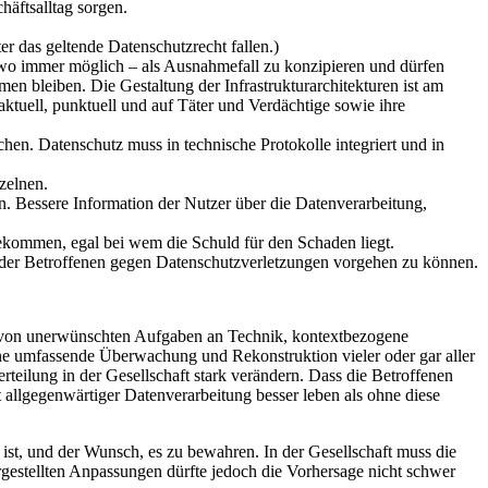
äftsalltag sorgen.
r das geltende Datenschutzrecht fallen.)
 wo immer möglich – als Ausnahmefall zu konzipieren und dürfen
n bleiben. Die Gestaltung der Infrastrukturarchitekturen ist am
aktuell, punktuell und auf Täter und Verdächtige sowie ihre
hen. Datenschutz muss in technische Protokolle integriert und in
zelnen.
 Bessere Information der Nutzer über die Datenverarbeitung,
ekommen, egal bei wem die Schuld für den Schaden liegt.
se der Betroffenen gegen Datenschutzverletzungen vorgehen zu können.
n von unerwünschten Aufgaben an Technik, kontextbezogene
ine umfassende Überwachung und Rekonstruktion vieler oder gar aller
eilung in der Gesellschaft stark verändern. Dass die Betroffenen
t allgegenwärtiger Datenverarbeitung besser leben als ohne diese
ist, und der Wunsch, es zu bewahren. In der Gesellschaft muss die
argestellten Anpassungen dürfte jedoch die Vorhersage nicht schwer