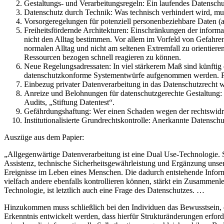
Gestaltungs- und Verarbeitungsregeln: Ein laufendes Datensch
Datenschutz durch Technik: Was technisch verhindert wird, mu
Vorsorgeregelungen für potenziell personenbeziehbare Daten (a
Freiheitsfördernde Architekturen: Einschränkungen der inform
nicht den Alltag bestimmen. Vor allem im Vorfeld von Gefahren
normalen Alltag und nicht am seltenen Extremfall zu orientiere
Ressourcen bezogen schnell reagieren zu können.
Neue Regelungsadressaten: In viel stärkerem Maß sind künftig d
datenschutzkonforme Systementwürfe aufgenommen werden. Pro
Einbezug privater Datenverarbeitung in das Datenschutzrecht
Anreize und Belohnungen für datenschutzgerechte Gestaltung:
Audits, „Stiftung Datentest“.
Gefährdungshaftung: Wer einen Schaden wegen der rechtswidrig
Institutionalisierte Grundrechtskontrolle: Anerkannte Datensc
Auszüge aus dem Papier:
„Allgegenwärtige Datenverarbeitung ist eine Dual Use-Technologie.
Assistenz, technische Sicherheitsgewährleistung und Ergänzung unser
Ereignisse im Leben eines Menschen. Die dadurch entstehende Informa
vielfach andere ebenfalls kontrollieren können, stärkt ein Zusammenl
Technologie, ist letztlich auch eine Frage des Datenschutzes. …
Hinzukommen muss schließlich bei den Individuen das Bewusstsein, da
Erkenntnis entwickelt werden, dass hierfür Strukturänderungen erford