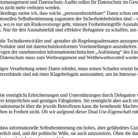
utzmanagement und Datenschutz-Audits sollen für Datenschutz im Gesch
ss nicht mehr verboten werden.
llerdings meine ich, dass solche „personenbeziehbare“ Daten schon unte
ationellen Selbstbestimmung zugunsten der Sicherheitsbehörden sind –
, wo es nur um Risikovorsorge geht, müssen Freiheitseingriffe Ausnahme
n. Nur für den Ausnahmefall sind effektive Befugnisse zu schaffen, um 
ie Technikentwickler und -gestalter als Regelungsadressaten anzusprec
dukte sind mit datenschutzkonformen Voreinstellungen auszuliefern.
 wegen der zunehmenden informationstechnischen „Aufrüstung“ des Ein
 Datenschutz muss zum Werbeargument und Wettbewerbsvorteil werden.
en Verarbeitung seiner Daten erleidet, muss seinen Schaden ersetzt b
hutzverbände sind mit einer Klagebefugnis auszustatten, um im Interes
 Sie ermöglicht Erleichterungen und Unterstützungen durch Delegatio
er körperlichen und geistigen Fähigkeiten. Sie ermöglicht aber auch e
tionsmacht über die jeweils Betroffenen kann die bestehende Machtvert
eben in Freiheit nicht. Ob wir aufgrund dieser Dual Use-Eigenschaft mi
ss informationelle Selbstbestimmung ein hohes, aber gefährdetes Gut 
erlich sind, und der politische Wille, sie auch umzusetzen. Ohne die d