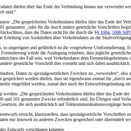
hrsdaten dürfen über das Ende der Verbindung hinaus nur verwendet we
ch sind.“
lauten: „Die gespeicherten Verkehrsdaten dürfen über das Ende der Ve
101 genannten _oder für die durch andere gesetzliche Vorschriften beg
Rückschluss, dass die Daten nicht für die durch die
§§ 100g
,
100h StP
 Erteilung von Auskünften über Verkehrsdaten an die Strafverfolgung
llen, so ungeeignet und gefährlich ist die vorgesehene Umformulierung.
e Formulierung würde die Auslegung erlauben, dass jegliche gesetzlic
tnichten der Fall sein, weil Verkehrsdaten dem Fernmeldegeheimnis u
andere gesetzliche Vorschrift dies vorsieht und sich dabei ausdrückli
lauben, Daten zu spezialgesetzlichen Zwecken zu „verwenden“, also au
rat gespeichert werden dürfen, dass sie irgendwann einmal für „durch a
ntertür eingeführt werden, zumal dies nach der Entwurfsbegründung nicht
ngt werden: „Die gespeicherten Verkehrsdaten dürfen über das Ende de
100 und 101 genannten Zwecke erforderlich sind. Im Übrigen sind Ver
 Gesetzen, die sich ausdrücklich auf Telekommunikationsvorgänge bezi
entwurfs erreicht, klarzustellen, dass spezialgesetzliche Vorschriften 
daten nur insoweit zu anderen Zwecken gespeichert oder übermittelt wer
 des Entwurfs vorschlagen könnten.