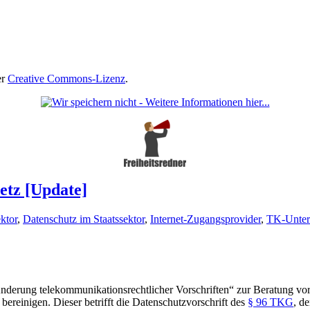
er
Creative Commons-Lizenz
.
etz [Update]
ktor
,
Datenschutz im Staatssektor
,
Internet-Zugangsprovider
,
TK-Unte
Änderung telekommunikationsrechtlicher Vorschriften“ zur Beratung vor
ereinigen. Dieser betrifft die Datenschutzvorschrift des
§ 96 TKG
, d