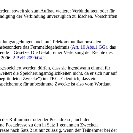
erden, soweit sie zum Aufbau weiterer Verbindungen oder für
ndigung der Verbindung unverzüglich zu löschen. Vorschriften
ittlungsregelungen auch auf Telekommunikationsdaten
insbesondere das Fernmeldegeheimnis (
Art. 10 Abs.1 GG
), das
nde – Gesetze. Die Gefahr einer Verletzung der Rechte des
z 2006,
2 BvR 2099/04
.]
 gespeichert werden dürfen, dass sie irgendwann einmal für
itert die Speicherungsmöglichkeiten nicht, da er sich nur auf
n begründeten Zwecke“) im TKG-E deutlich, dass ein
tsspeicherung für unbestimmte Zwecke ist also vom Wortlaut
 der Rufnummer oder der Postadresse, auch der
 eine Postadresse zu den in Satz 1 genannten Zwecken
se nach Satz 2 ist nur zulässig, wenn der Teilnehmer bei der