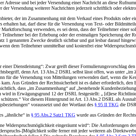
r Adresse und bei jeder Versendung einer Nachricht an diese Rufnum
er der Versendung weiterer Nachrichten jederzeit schriftlich oder elekt
anbieter, der im Zusammenhang mit dem Verkauf eines Produkts oder e
s erhalten hat, darf diese für die Versendung von Text- oder Bildmittei
r Marktforschung verwenden, es sei denn, dass der Teilnehmer einer 
r Teilnehmer bei der Erhebung oder der erstmaligen Speicherung der 
tz 1 genannten Zwecke deutlich sichtbar und gut lesbar darauf hingewi
nd wenn dem Teilnehmer unmittelbar und kostenfrei eine Widerspruchsmö
iner Dienstleistung“: Zwar greift dieser Formulierungsvorschlag den 
tsbegriff, denn Art. 13 Abs.2 DSRL selbst lässt offen, was unter „im 
ann für die Versendung von Mitteilungen verwenden darf, wenn die K
luss kam. Aus Gründen der Rechtssicherheit ist es daher erforderlich,
ichtlich, dass „im Zusammenhang“ auf „bestehende Kundenbeziehungen“ a
wird in Erwägungsgrund 12 der DSRL festgestellt: „ [d]iese Richtlini
u schützen.“ Vor diesem Hintergrund ist Art. 13 Abs.2 DSRL als Ausna
sbeziehungen“ voraussetzt und der Wortlaut des
§ 95 II TKG
die DSRL
es „ähnliche“ in
§ 95 Abs.2 Satz1 TKG
wurde aus Gründen der Rechtssi
eine Widerspruchsmöglichkeit eingeräumt wird“: Die Anforderungen d
rspruchs-]Möglichkeit sollte ferner mit jeder weiteren als Direktwer