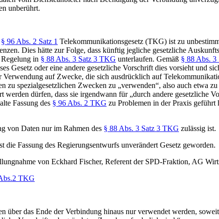
en unberührt.
s
§ 96 Abs. 2 Satz 1
Telekommunikationsgesetz (TKG) ist zu unbestimmt 
enzen. Dies hätte zur Folge, dass künftig jegliche gesetzliche Auskunf
 Regelung in
§ 88 Abs. 3 Satz 3 TKG
unterlaufen. Gemäß
§ 88 Abs. 
eses Gesetz oder eine andere gesetzliche Vorschrift dies vorsieht und 
 Verwendung auf Zwecke, die sich ausdrücklich auf Telekommunikati
n zu spezialgesetzlichen Zwecken zu „verwenden“, also auch etwa zu s
ert werden dürfen, dass sie irgendwann für „durch andere gesetzliche V
 alte Fassung des
§ 96 Abs. 2 TKG
zu Problemen in der Praxis geführt 
dung von Daten nur im Rahmen des
§ 88 Abs. 3 Satz 3 TKG
zulässig ist.
ist die Fassung des Regierungsentwurfs unverändert Gesetz geworden.
ellungnahme von Eckhard Fischer, Referent der SPD-Fraktion, AG Wirt
 Abs.2 TKG
fen über das Ende der Verbindung hinaus nur verwendet werden, soweit