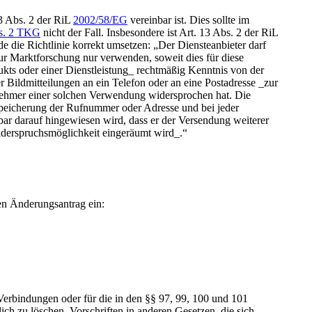
13 Abs. 2 der RiL
2002/58/EG
vereinbar ist. Dies sollte im
s. 2 TKG
nicht der Fall. Insbesondere ist Art. 13 Abs. 2 der RiL
e die Richtlinie korrekt umsetzen: „Der Diensteanbieter darf
ur Marktforschung nur verwenden, soweit dies für diese
ukts oder einer Dienstleistung_ rechtmäßig Kenntnis von der
r Bildmitteilungen an ein Telefon oder an eine Postadresse _zur
nehmer einer solchen Verwendung widersprochen hat. Die
Speicherung der Rufnummer oder Adresse und bei jeder
ar darauf hingewiesen wird, dass er der Versendung weiterer
Widerspruchsmöglichkeit eingeräumt wird_.“
en Änderungsantrag ein:
Verbindungen oder für die in den §§ 97, 99, 100 und 101
h zu löschen. Vorschriften in anderen Gesetzen, die sich