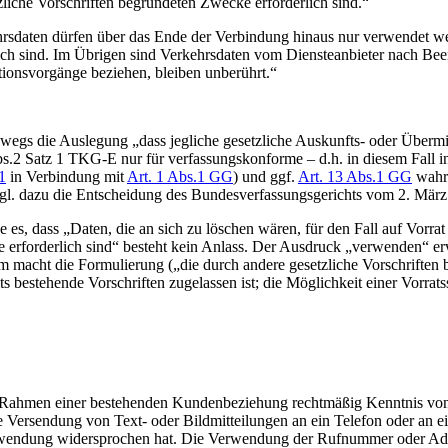
zliche Vorschriften begründeten Zwecke erforderlich sind.“
hrsdaten dürfen über das Ende der Verbindung hinaus nur verwendet w
ich sind. Im Übrigen sind Verkehrsdaten vom Diensteanbieter nach Bee
tionsvorgänge beziehen, bleiben unberührt.“
egs die Auslegung „dass jegliche gesetzliche Auskunfts- oder Überm
bs.2 Satz 1 TKG-E nur für verfassungskonforme – d.h. in diesem Fall 
1
in Verbindung mit
Art. 1 Abs.1 GG
) und ggf.
Art. 13 Abs.1 GG
wahre
Vgl. dazu die Entscheidung des Bundesverfassungsgerichts vom 2. Mär
s, dass „Daten, die an sich zu löschen wären, für den Fall auf Vorrat
 erforderlich sind“ besteht kein Anlass. Der Ausdruck „verwenden“ erwe
dem macht die Formulierung („die durch andere gesetzliche Vorschrifte
s bestehende Vorschriften zugelassen ist; die Möglichkeit einer Vorra
im Rahmen einer bestehenden Kundenbeziehung rechtmäßig Kenntnis von
 die Versendung von Text- oder Bildmitteilungen an ein Telefon oder an
rwendung widersprochen hat. Die Verwendung der Rufnummer oder Adres