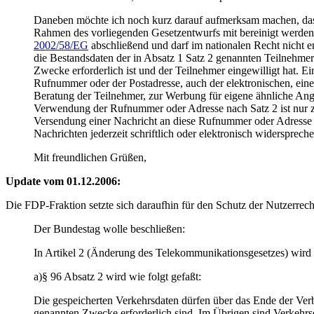
Daneben möchte ich noch kurz darauf aufmerksam machen, da
Rahmen des vorliegenden Gesetzentwurfs mit bereinigt werd
2002/58/EG
abschließend und darf im nationalen Recht nicht 
die Bestandsdaten der in Absatz 1 Satz 2 genannten Teilnehme
Zwecke erforderlich ist und der Teilnehmer eingewilligt hat. 
Rufnummer oder der Postadresse, auch der elektronischen, eines
Beratung der Teilnehmer, zur Werbung für eigene ähnliche An
Verwendung der Rufnummer oder Adresse nach Satz 2 ist nur z
Versendung einer Nachricht an diese Rufnummer oder Adresse z
Nachrichten jederzeit schriftlich oder elektronisch widerspre
Mit freundlichen Grüßen,
Update vom 01.12.2006:
Die FDP-Fraktion setzte sich daraufhin für den Schutz der Nutzerre
Der Bundestag wolle beschließen:
In Artikel 2 (Änderung des Telekommunikationsgesetzes) wird
a)§ 96 Absatz 2 wird wie folgt gefaßt:
Die gespeicherten Verkehrsdaten dürfen über das Ende der Ver
genannten Zwecke erforderlich sind. Im Übrigen sind Verkehrs