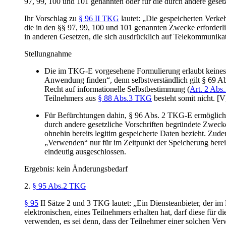
97, 99, 100 und 101 genannten oder für die durch andere geset
Ihr Vorschlag zu
§ 96 II TKG
lautet: „Die gespeicherten Verke
die in den §§ 97, 99, 100 und 101 genannten Zwecke erforderl
in anderen Gesetzen, die sich ausdrücklich auf Telekommunika
Stellungnahme
Die im TKG-E vorgesehene Formulierung erlaubt keinesw
Anwendung finden“, denn selbstverständlich gilt § 69 A
Recht auf informationelle Selbstbestimmung (
Art. 2 Abs.
Teilnehmers aus
§ 88 Abs.3 TKG
besteht somit nicht. [
Für Befürchtungen dahin, § 96 Abs. 2 TKG-E ermögliche e
durch andere gesetzliche Vorschriften begründete Zwecke
ohnehin bereits legitim gespeicherte Daten bezieht. Zu
„Verwenden“ nur für im Zeitpunkt der Speicherung bereit
eindeutig ausgeschlossen.
Ergebnis: kein Änderungsbedarf
2.
§ 95 Abs.2 TKG
§ 95
II Sätze 2 und 3 TKG lautet: „Ein Diensteanbieter, der 
elektronischen, eines Teilnehmers erhalten hat, darf diese für
verwenden, es sei denn, dass der Teilnehmer einer solchen Ve