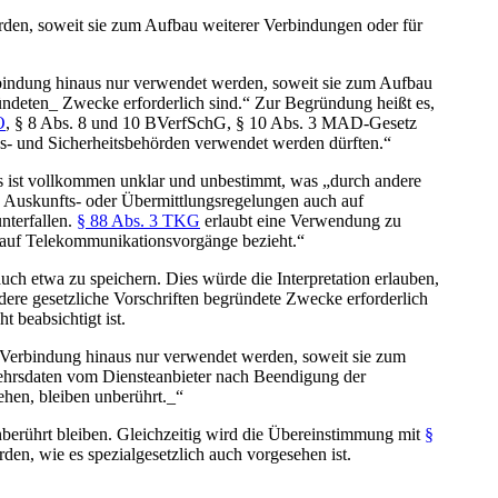
rden, soweit sie zum Aufbau weiterer Verbindungen oder für
rbindung hinaus nur verwendet werden, soweit sie zum Aufbau
ründeten_ Zwecke erforderlich sind.“ Zur Begründung heißt es,
O
, § 8 Abs. 8 und 10 BVerfSchG, § 10 Abs. 3 MAD-Gesetz
s- und Sicherheitsbehörden verwendet werden dürften.“
 Es ist vollkommen unklar und unbestimmt, was „durch andere
he Auskunfts- oder Übermittlungsregelungen auch auf
nterfallen.
§ 88 Abs. 3 TKG
erlaubt eine Verwendung zu
ch auf Telekommunikationsvorgänge bezieht.“
ch etwa zu speichern. Dies würde die Interpretation erlauben,
ndere gesetzliche Vorschriften begründete Zwecke erforderlich
 beabsichtigt ist.
r Verbindung hinaus nur verwendet werden, soweit sie zum
kehrsdaten vom Diensteanbieter nach Beendigung der
ehen, bleiben unberührt._“
unberührt bleiben. Gleichzeitig wird die Übereinstimmung mit
§
den, wie es spezialgesetzlich auch vorgesehen ist.