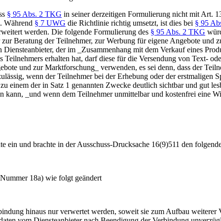
ss
§ 95 Abs. 2 TKG
in seiner derzeitigen Formulierung nicht mit Art. 
en. Während
§ 7 UWG
die Richtlinie richtig umsetzt, ist dies bei
§ 95 Ab
erweitert werden. Die folgende Formulierung des
§ 95 Abs. 2 TKG
würd
r zur Beratung der Teilnehmer, zur Werbung für eigene Angebote und z
Ein Diensteanbieter, der im _Zusammenhang mit dem Verkauf eines Prod
 Teilnehmers erhalten hat, darf diese für die Versendung von Text- ode
gebote und zur Marktforschung_ verwenden, es sei denn, dass der Teil
ulässig, wenn der Teilnehmer bei der Erhebung oder der erstmaligen 
u einem der in Satz 1 genannten Zwecke deutlich sichtbar und gut lesb
chen kann, _und wenn dem Teilnehmer unmittelbar und kostenfrei eine 
chte ein und brachte in der Ausschuss-Drucksache 16(9)511 den folgend
 Nummer 18a) wie folgt geändert
bindung hinaus nur verwertet werden, soweit sie zum Aufbau weiterer 
daten vom Diensteanbieter nach Beendigung der Verbindung unverzüglic