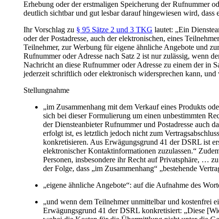
Erhebung oder der erstmaligen Speicherung der Rufnummer ode
deutlich sichtbar und gut lesbar darauf hingewiesen wird, dass 
Ihr Vorschlag zu
§ 95 Sätze 2 und 3 TKG
lautet: „Ein Dienste
oder der Postadresse, auch der elektronischen, eines Teilnehmer
Teilnehmer, zur Werbung für eigene ähnliche Angebote und zu
Rufnummer oder Adresse nach Satz 2 ist nur zulässig, wenn de
Nachricht an diese Rufnummer oder Adresse zu einem der in Sa
jederzeit schriftlich oder elektronisch widersprechen kann, u
Stellungnahme
„im Zusammenhang mit dem Verkauf eines Produkts oder e
sich bei dieser Formulierung um einen unbestimmten Rech
der Diensteanbieter Rufnummer und Postadresse auch d
erfolgt ist, es letztlich jedoch nicht zum Vertragsabsch
konkretisieren. Aus Erwägungsgrund 41 der DSRL ist ers
elektronischer Kontaktinformationen zuzulassen.“ Zudem 
Personen, insbesondere ihr Recht auf Privatsphäre, … z
der Folge, dass „im Zusammenhang“ „bestehende Vertrag
„eigene ähnliche Angebote“: auf die Aufnahme des Wort
„und wenn dem Teilnehmer unmittelbar und kostenfrei 
Erwägungsgrund 41 der DSRL konkretisiert: „Diese [Wide