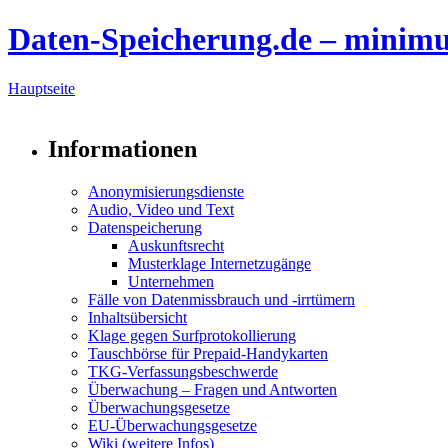
Daten-Speicherung.de – minim
Hauptseite
Informationen
Anonymisierungsdienste
Audio, Video und Text
Datenspeicherung
Auskunftsrecht
Musterklage Internetzugänge
Unternehmen
Fälle von Datenmissbrauch und -irrtümern
Inhaltsübersicht
Klage gegen Surfprotokollierung
Tauschbörse für Prepaid-Handykarten
TKG-Verfassungsbeschwerde
Überwachung – Fragen und Antworten
Überwachungsgesetze
EU-Überwachungsgesetze
Wiki (weitere Infos)