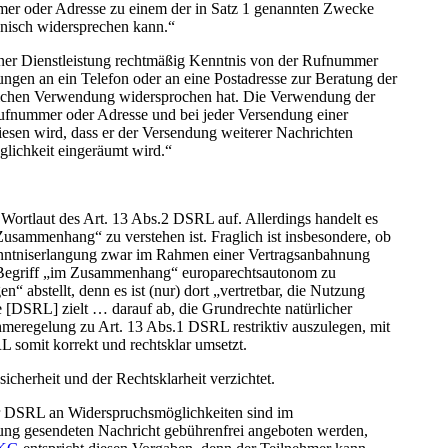
mer oder Adresse zu einem der in Satz 1 genannten Zwecke
ronisch widersprechen kann.“
iner Dienstleistung rechtmäßig Kenntnis von der Rufnummer
lungen an ein Telefon oder an eine Postadresse zur Beratung der
solchen Verwendung widersprochen hat. Die Verwendung der
Rufnummer oder Adresse und bei jeder Versendung einer
esen wird, dass er der Versendung weiterer Nachrichten
glichkeit eingeräumt wird.“
Wortlaut des Art. 13 Abs.2 DSRL auf. Allerdings handelt es
Zusammenhang“ zu verstehen ist. Fraglich ist insbesondere, ob
enntniserlangung zwar im Rahmen einer Vertragsanbahnung
 den Begriff „im Zusammenhang“ europarechtsautonom zu
bstellt, denn es ist (nur) dort „vertretbar, die Nutzung
e [DSRL] zielt … darauf ab, die Grundrechte natürlicher
hmeregelung zu Art. 13 Abs.1 DSRL restriktiv auszulegen, mit
 somit korrekt und rechtsklar umsetzt.
cherheit und der Rechtsklarheit verzichtet.
er DSRL an Widerspruchsmöglichkeiten sind im
bung gesendeten Nachricht gebührenfrei angeboten werden,