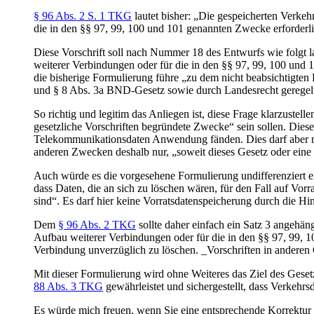
§ 96 Abs. 2 S. 1 TKG
lautet bisher: „Die gespeicherten Verke
die in den §§ 97, 99, 100 und 101 genannten Zwecke erforderli
Diese Vorschrift soll nach Nummer 18 des Entwurfs wie folgt 
weiterer Verbindungen oder für die in den §§ 97, 99, 100 und 
die bisherige Formulierung führe „zu dem nicht beabsichtigten 
und § 8 Abs. 3a BND-Gesetz sowie durch Landesrecht geregelte
So richtig und legitim das Anliegen ist, diese Frage klarzuste
gesetzliche Vorschriften begründete Zwecke“ sein sollen. Dies
Telekommunikationsdaten Anwendung fänden. Dies darf aber mi
anderen Zwecken deshalb nur, „soweit dieses Gesetz oder eine 
Auch würde es die vorgesehene Formulierung undifferenziert er
dass Daten, die an sich zu löschen wären, für den Fall auf Vor
sind“. Es darf hier keine Vorratsdatenspeicherung durch die Hi
Dem
§ 96 Abs. 2 TKG
sollte daher einfach ein Satz 3 angehä
Aufbau weiterer Verbindungen oder für die in den §§ 97, 99, 
Verbindung unverzüglich zu löschen. _Vorschriften in anderen
Mit dieser Formulierung wird ohne Weiteres das Ziel des Gesetz
88 Abs. 3 TKG
gewährleistet und sichergestellt, dass Verkehrs
Es würde mich freuen, wenn Sie eine entsprechende Korrektur