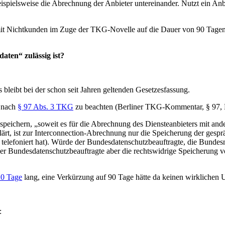
 beispielsweise die Abrechnung der Anbieter untereinander. Nutzt ein A
it Nichtkunden im Zuge der TKG-Novelle auf die Dauer von 90 Tagen
aten“ zulässig ist?
 bleibt bei der schon seit Jahren geltenden Gesetzesfassung.
n nach
§ 97 Abs. 3 TKG
zu beachten (Berliner TKG-Kommentar, § 97, 
speichern, „soweit es für die Abrechnung des Diensteanbieters mit ande
ärt, ist zur Interconnection-Abrechnung nur die Speicherung der gesprä
elefoniert hat). Würde der Bundesdatenschutzbeauftragte, die Bundesne
er Bundesdatenschutzbeauftragte aber die rechtswidrige Speicherung
0 Tage
lang, eine Verkürzung auf 90 Tage hätte da keinen wirklichen 
: