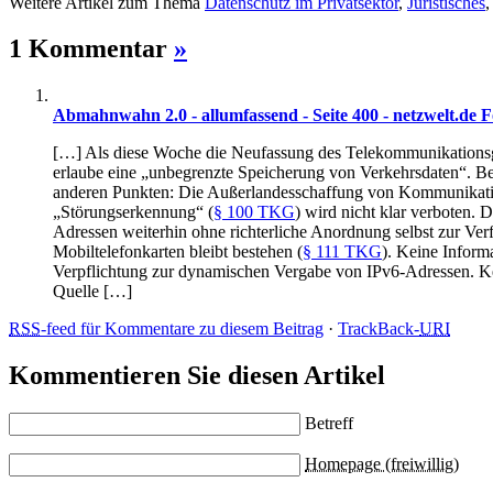
Weitere Artikel zum Thema
Datenschutz im Privatsektor
,
Juristisches
1 Kommentar
»
Abmahnwahn 2.0 - allumfassend - Seite 400 - netzwelt.de
[…] Als diese Woche die Neufassung des Telekommunikationsge
erlaube eine „unbegrenzte Speicherung von Verkehrsdaten“. Bed
anderen Punkten: Die Außerlandesschaffung von Kommunikations
„Störungserkennung“ (
§ 100 TKG
) wird nicht klar verboten.
Adressen weiterhin ohne richterliche Anordnung selbst zur Verfo
Mobiltelefonkarten bleibt bestehen (
§ 111 TKG
). Keine Inform
Verpflichtung zur dynamischen Vergabe von IPv6-Adressen. K
Quelle […]
RSS
-feed für Kommentare zu diesem Beitrag
·
TrackBack-
URI
Kommentieren Sie diesen Artikel
Betreff
Homepage (freiwillig)