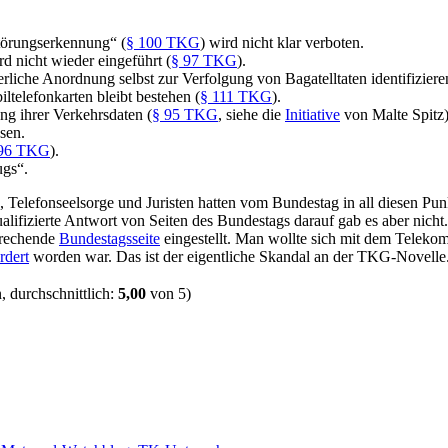
Störungserkennung“ (
§ 100 TKG
) wird nicht klar verboten.
 nicht wieder eingeführt (
§ 97 TKG
).
rliche Anordnung selbst zur Verfolgung von Bagatelltaten identifizieren
telefonkarten bleibt bestehen (
§ 111 TKG
).
g ihrer Verkehrsdaten (
§ 95 TKG
, siehe die
Initiative
von Malte Spitz)
sen.
 96 TKG
).
gs“.
 Telefonseelsorge und Juristen hatten vom Bundestag in all diesen Pu
ualifizierte Antwort von Seiten des Bundestags darauf gab es aber nicht
prechende
Bundestagsseite
eingestellt. Man wollte sich mit dem Teleko
rdert
worden war. Das ist der eigentliche Skandal an der TKG-Novelle
 durchschnittlich:
5,00
von 5)