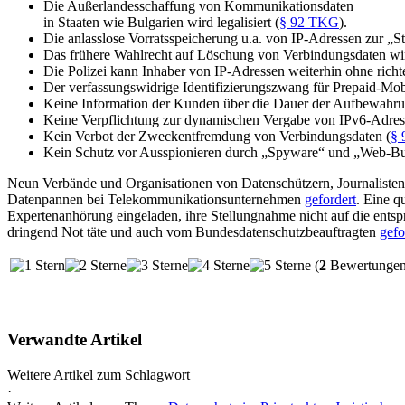
Die Außerlandesschaffung von Kommunikationsdaten
in Staaten wie Bulgarien wird legalisiert (
§ 92 TKG
).
Die anlasslose Vorratsspeicherung u.a. von IP-Adressen zur „
Das frühere Wahlrecht auf Löschung von Verbindungsdaten wird
Die Polizei kann Inhaber von IP-Adressen weiterhin ohne richte
Der verfassungswidrige Identifizierungszwang für Prepaid-Mobil
Keine Information der Kunden über die Dauer der Aufbewahrun
Keine Verpflichtung zur dynamischen Vergabe von IPv6-Adres
Kein Verbot der Zweckentfremdung von Verbindungsdaten (
§
Kein Schutz vor Ausspionieren durch „Spyware“ und „Web-Bu
Neun Verbände und Organisationen von Datenschützern, Journalisten,
Datenpannen bei Telekommunikationsunternehmen
gefordert
. Eine q
Expertenanhörung eingeladen, ihre Stellungnahme nicht auf die ents
dringend Not täte und auch vom Bundesdatenschutzbeauftragten
gefo
(
2
Bewertungen,
Verwandte Artikel
Weitere Artikel zum Schlagwort
·