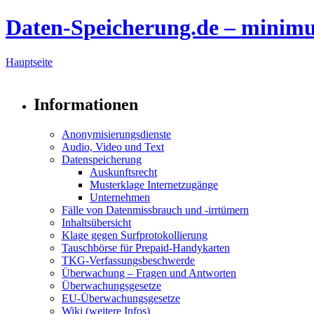
Daten-Speicherung.de – minim
Hauptseite
Informationen
Anonymisierungsdienste
Audio, Video und Text
Datenspeicherung
Auskunftsrecht
Musterklage Internetzugänge
Unternehmen
Fälle von Datenmissbrauch und -irrtümern
Inhaltsübersicht
Klage gegen Surfprotokollierung
Tauschbörse für Prepaid-Handykarten
TKG-Verfassungsbeschwerde
Überwachung – Fragen und Antworten
Überwachungsgesetze
EU-Überwachungsgesetze
Wiki (weitere Infos)