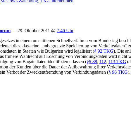
,
Metaowl-Watchblog
,
TK-Unternehmen
 Forum
— 29. Oktober 2011 @
7.46 Uhr
setzes in einem umstrittenen Schnellverfahren vom Bundestag beschlo
eutet dies, dass eine „unbegrenzte Speicherung von Verkehrsdaten“ zul
daten in Staaten wie Bulgarien wird legalisiert (
§ 92 TKG
). Die an
 Das frühere Wahlrecht auf Löschung von Verbindungsdaten wird nicht w
lgung von Bagatelltaten identifizieren lassen (
§§ 88
,
112
,
113 TKG
).
ation der Kunden über die Dauer der Aufbewahrung ihrer Verkehrsdate
ein Verbot der Zweckentfremdung von Verbindungsdaten (
§ 96 TKG
)