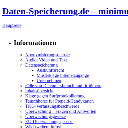
Daten-Speicherung.de – minim
Hauptseite
Informationen
Anonymisierungsdienste
Audio, Video und Text
Datenspeicherung
Auskunftsrecht
Musterklage Internetzugänge
Unternehmen
Fälle von Datenmissbrauch und -irrtümern
Inhaltsübersicht
Klage gegen Surfprotokollierung
Tauschbörse für Prepaid-Handykarten
TKG-Verfassungsbeschwerde
Überwachung – Fragen und Antworten
Überwachungsgesetze
EU-Überwachungsgesetze
Wiki (weitere Infos)