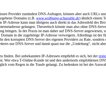
ssen Provider zumindest DNS-Anfragen, können aber auch URLs und
ngegebene Domains (z.B.
www.wolfgang-schaeuble.de
) ähnlich einem T
 Die IP-Adresse kann man übrigens auch direkt in das Adressfeld des Br
er Internetadresse gelangen. Theoretisch könnte man also ohne DNS-Ser
ung bringen. In der Praxis ist man daher auf DNS-Server angewiesen, 
 Domain in die zugehörige IP-Adresse verweigern. Allerdings ist der 
mehr den korrupten DNS-Server des eigenen Providers zu Rate, sondern 
eres nur DNS-Server und damit quasi nur die „Umleitung“, nicht aber d
u finden. Bei unbekannten IP-Adressen empfiehlt es sich, bei der
regi
ist. Wer etwa T-Online-Kunde ist und den andernorts empfohlenen DN
diglich vom Regen in die Traufe gelangt. Zu bedenken ist bei der Ausw