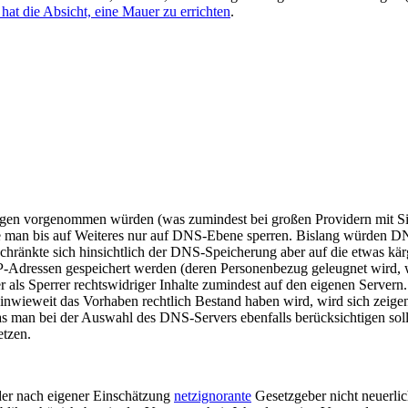
hat die Absicht, eine Mauer zu errichten
.
ngen vorgenommen würden (was zumindest bei großen Providern mit S
lle man bis auf Weiteres nur auf DNS-Ebene sperren. Bislang würden DN
chränkte sich hinsichtlich der DNS-Speicherung aber auf die etwas k
-Adressen gespeichert werden (deren Personenbezug geleugnet wird, 
er als Sperrer rechtswidriger Inhalte zumindest auf den eigenen Servern
; inwieweit das Vorhaben rechtlich Bestand haben wird, wird sich zeige
 man bei der Auswahl des DNS-Servers ebenfalls berücksichtigen sollte
etzen.
 der nach eigener Einschätzung
netzignorante
Gesetzgeber nicht neuerli