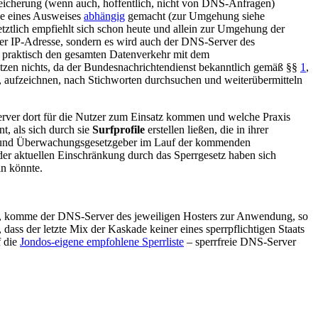
peicherung (wenn auch, hoffentlich, nicht von DNS-Anfragen)
e eines Ausweises
abhängig
gemacht (zur Umgehung siehe
Letztlich empfiehlt sich schon heute und allein zur Umgehung der
arer IP-Adresse, sondern es wird auch der DNS-Server des
r praktisch den gesamten Datenverkehr mit dem
tzen nichts, da der Bundesnachrichtendienst bekanntlich gemäß §§
1
,
, aufzeichnen, nach Stichworten durchsuchen und weiterübermitteln
erver dort für die Nutzer zum Einsatz kommen und welche Praxis
t, als sich durch sie
Surfprofile
erstellen ließen, die in ihrer
ol- und Überwachungsgesetzgeber im Lauf der kommenden
 der aktuellen Einschränkung durch das Sperrgesetz haben sich
in könnte.
mer, komme der DNS-Server des jeweiligen Hosters zur Anwendung, so
ass der letzte Mix der Kaskade keiner eines sperrpflichtigen Staats
f die
Jondos-eigene empfohlene Sperrliste
– sperrfreie DNS-Server