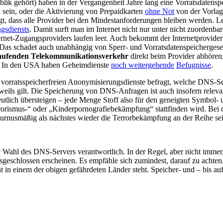
ik gehört) haben in der Vergangenheit Jahre lang eine Vorratsdatens
u sein, oder die Aktivierung von Prepaidkarten
ohne Not
von der Vorlag
sagt, dass alle Provider bei den Mindestanforderungen bleiben werden. 
gsdiensts
. Damit surft man im Internet nicht nur unter nicht zuordenb
rnet-Zugangsproviders laufen leer. Auch bekommt der Internetprovide
 Das schadet auch unabhängig von Sperr- und Vorratsdatenspeichergese
laufenden Telekommunikationsverkehr
direkt beim Provider abhören
t. In den USA haben Geheimdienste
noch weitergehende
Befugnisse
.
, vorratsspeicherfreien Anonymisierungsdienste befragt, welche DNS-S
eils gilt. Die Speicherung von DNS-Anfragen ist auch insofern relevan
 deutlich übersteigen – jede Menge Stoff also für den geneigten Symb
errorismus-“ oder „Kinderpornografiebekämpfung“ stattfinden wird. Bei
turnusmäßig als nächstes wieder die Terrorbekämpfung an der Reihe se
die Wahl des DNS-Servers verantwortlich. In der Regel, aber nicht im
eschlossen erscheinen. Es empfähle sich zumindest, darauf zu achten, d
cht in einem der obigen gefährdeten Länder steht. Speicher- und – bis au