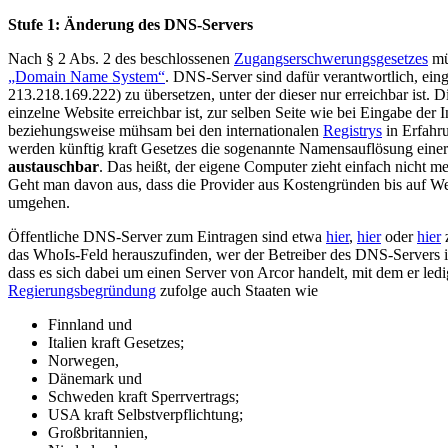
Stufe 1: Änderung des DNS-Servers
Nach § 2 Abs. 2 des beschlossenen
Zugangserschwerungsgesetzes
mü
„Domain Name System“
. DNS-Server sind dafür verantwortlich, ei
213.218.169.222) zu übersetzen, unter der dieser nur erreichbar ist.
einzelne Website erreichbar ist, zur selben Seite wie bei Eingabe d
beziehungsweise mühsam bei den internationalen
Registrys
in Erfahr
werden künftig kraft Gesetzes die sogenannte Namensauflösung einer
austauschbar
. Das heißt, der eigene Computer zieht einfach nicht 
Geht man davon aus, dass die Provider aus Kostengründen bis auf Weit
umgehen.
Öffentliche DNS-Server zum Eintragen sind etwa
hier
,
hier
oder
hier
z
das WhoIs-Feld herauszufinden, wer der Betreiber des DNS-Servers 
dass es sich dabei um einen Server von Arcor handelt, mit dem er le
Regierungsbegründung
zufolge auch Staaten wie
Finnland und
Italien kraft Gesetzes;
Norwegen,
Dänemark und
Schweden kraft Sperrvertrags;
USA kraft Selbstverpflichtung;
Großbritannien,