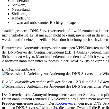
Niederlande,
Schweiz,
Neuseeland,
Südkorea,
Kanada und
Taiwan auf unbekannter Rechtsgrundlage
staatlich gesperrte DNS-Server verwenden (obwohl zumindest keiner
nicht risikolos ist. Es ist mir auch nicht bekannt, inwieweit in dies
werden und fix eine polizeiliche Hausdurchsuchung nach sich ziehen
Benutzer von Anonymisierungs- oder sonstigen VPN-Diensten mit PP
der DNS-Server der Originalverbindung (z.B. T-Online) bedient, man 
Sicherheit zu wiegen. Manchmal erkennt man den tatsächlich verwen
Ansonsten kann man unter Windows in der Dos-Box „nslookup“ eingeb
Bild1/2: durchklicken.
Bild2/2: durchklicken und anstelle der Zahlen 1.2.3.4 und 5.6.7.8 
Der österreichische Anonymisierungsdiensteanbieter Surfonym empfie
Daten dann keinem zentralen DNS-Server eines Dritten mehr anvertr
Pseudonymisierungsfunktion: Der
Rootserver
, an den jeder DNS-Serv
man den DNS-Server selbst betreibt, die eigene. Zwar soll die Betr