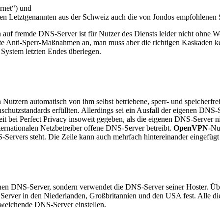
rnet“) und
n Letztgenannten aus der Schweiz auch die von Jondos empfohlenen Se
 auf fremde DNS-Server ist für Nutzer des Diensts leider nicht ohne
te Anti-Sperr-Maßnahmen an, man muss aber die richtigen Kaskaden ke
n System letzten Endes überlegen.
en Nutzern automatisch von ihm selbst betriebene, sperr- und speicher
nschutzstandards erfüllten. Allerdings sei ein Ausfall der eigenen DN
eit bei Perfect Privacy insoweit gegeben, als die eigenen DNS-Server nic
ternationalen Netzbetreiber offene DNS-Server betreibt.
OpenVPN
-Nu
NS-Servers steht. Die Zeile kann auch mehrfach hintereinander eingefü
enen DNS-Server, sondern verwendet die DNS-Server seiner Hoster. Übe
Server in den Niederlanden, Großbritannien und den USA fest. Alle die
bweichende DNS-Server einstellen.