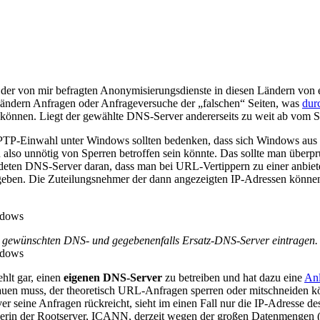
 der von mir befragten Anonymisierungsdienste in diesen Ländern von 
en Ländern Anfragen oder Anfrageversuche der „falschen“ Seiten, was
durc
 können. Liegt der gewählte DNS-Server andererseits zu weit ab vom S
TP-Einwahl unter Windows sollten bedenken, dass sich Windows aus i
also unnötig von Sperren betroffen sein könnte. Das sollte man überprü
deten DNS-Server daran, dass man bei URL-Vertippern zu einer anbiet
en. Die Zuteilungsnehmer der dann angezeigten IP-Adressen können w
den gewünschten DNS- und gegebenenfalls Ersatz-DNS-Server eintragen.
hlt gar, einen
eigenen DNS-Server
zu betreiben und hat dazu eine
Anl
auen muss, der theoretisch URL-Anfragen sperren oder mitschneiden k
er seine Anfragen rückreicht, sieht im einen Fall nur die IP-Adresse d
eiberin der Rootserver, ICANN, derzeit wegen der großen Datenmengen 