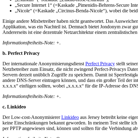
„Secure Internet 1“ (=Kaskade „Pimenidis-Behrens-Secure Inte
„Nicole“ (=Kaskade „Circinus-Benda-Nicole“), wobei die beide
Einige andere Mixbetreiber haben nicht geantwortet. Das Ausweichen
Applikation, was ein Nachteil ist. Demnach bietet Jondonym zwar gu
Andererseits ist eine dezentrale Netzarchitektur einem zentralistische
Informationsfreiheits-Note: +.
b. Perfect Privacy
Der internationale Anonymisierungsdienst
Perfect Privacy
stellt sein
Netzbetreiber zum Einsatz, die nicht zwingend Perfect-Privacys Date
Servern derzeit unüblich Zugriffe zu speichern. Damit ist Sperrfestigk
andere DNS-Server eintragen können, und dass ein großer Teil der in
x.x.x.x“ einfügen sollten, wobei „x.x.x.x“ für die IP-Adresse des D
Informationsfreiheits-Note: +.
c. Linkideo
Der Low-cost-Anonymisierer
Linkideo
aus Jersey betreibt keine eig
keine Einschränkungen bekannt geworden. In meinem Test stellte ich 
per PPTP angewiesen sind, können und sollten für die Verbindung a