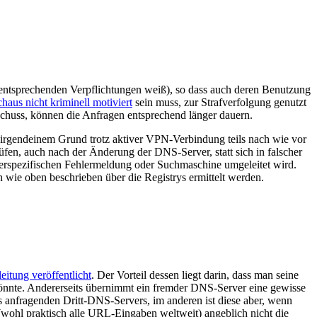
entsprechenden Verpflichtungen weiß), so dass auch deren Benutzung
haus nicht kriminell motiviert
sein muss, zur Strafverfolgung genutzt
chuss, können die Anfragen entsprechend länger dauern.
rgendeinem Grund trotz aktiver VPN-Verbindung teils nach wie vor
fen, auch nach der Änderung der DNS-Server, statt sich in falscher
erspezifischen Fehlermeldung oder Suchmaschine umgeleitet wird.
ie oben beschrieben über die Registrys ermittelt werden.
eitung veröffentlicht
. Der Vorteil dessen liegt darin, dass man seine
önnte. Andererseits übernimmt ein fremder DNS-Server eine gewisse
es anfragenden Dritt-DNS-Servers, im anderen ist diese aber, wenn
(wohl praktisch alle URL-Eingaben weltweit) angeblich nicht die