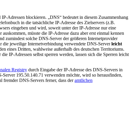
 IP-Adressen blockieren. „DNS“ bedeutet in diesem Zusammenhang
elefonbuch in die tatsächliche IP-Adresse des Zielservers (z.B.
owsers eingeben und wird, soweit unter der IP-Adresse nur eine
ver auskommen, müsste die IP-Adresse dazu aber erst einmal kennen
und zumindest solche DNS-Server der größeren Internetprovider
für die jeweilige Internetverbindung verwendete DNS-Server
leicht
den eines Dritten, wahlweise außerhalb des deutschen Territoriums.
ie IP-Adressen selbst sperren werden, lassen sich die Sperren leicht
onalen Registry
durch Eingabe der IP-Adresse des DNS-Servers in
S-Server 195.50.140.71 verwenden möchte, wird so herausfinden,
ahl fremder DNS-Servers ferner, dass der
amtlichen