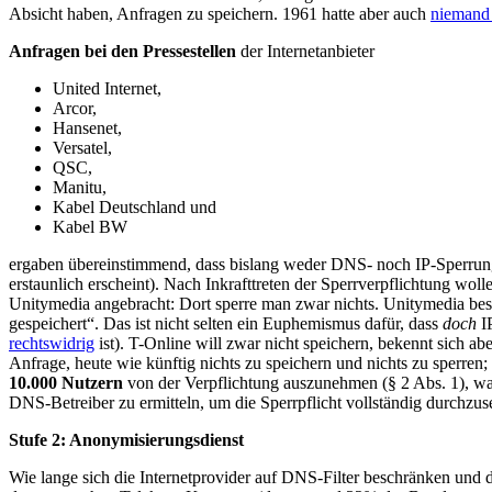
Absicht haben, Anfragen zu speichern. 1961 hatte aber auch
niemand 
Anfragen bei den Pressestellen
der Internetanbieter
United Internet,
Arcor,
Hansenet,
Versatel,
QSC,
Manitu,
Kabel Deutschland und
Kabel BW
ergaben übereinstimmend, dass bislang weder DNS- noch IP-Sperru
erstaunlich erscheint). Nach Inkrafttreten der Sperrverpflichtung wo
Unitymedia angebracht: Dort sperre man zwar nichts. Unitymedia bes
gespeichert“. Das ist nicht selten ein Euphemismus dafür, dass
doch
IP
rechtswidrig
ist). T-Online will zwar nicht speichern, bekennt sich ab
Anfrage, heute wie künftig nichts zu speichern und nichts zu sperren
10.000 Nutzern
von der Verpflichtung auszunehmen (§ 2 Abs. 1), was
DNS-Betreiber zu ermitteln, um die Sperrpflicht vollständig durchzus
Stufe 2: Anonymisierungsdienst
Wie lange sich die Internetprovider auf DNS-Filter beschränken und