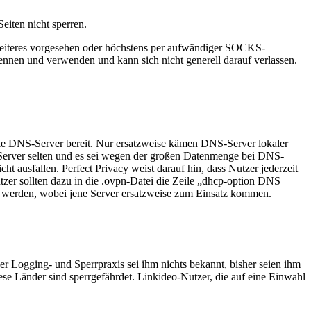
iten nicht sperren.
 Weiteres vorgesehen oder höchstens per aufwändiger SOCKS-
nnen und verwenden und kann sich nicht generell darauf verlassen.
freie DNS-Server bereit. Nur ersatzweise kämen DNS-Server lokaler
S-Server selten und es sei wegen der großen Datenmenge bei DNS-
ht ausfallen. Perfect Privacy weist darauf hin, dass Nutzer jederzeit
tzer sollten dazu in die .ovpn-Datei die Zeile „dhcp-option DNS
gt werden, wobei jene Server ersatzweise zum Einsatz kommen.
r Logging- und Sperrpraxis sei ihm nichts bekannt, bisher seien ihm
se Länder sind sperrgefährdet. Linkideo-Nutzer, die auf eine Einwahl