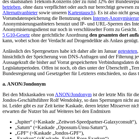
des staatsnahen Telekom-Konzerns (der zu rund 32% der Bundesrepubl
betrieben
, ohne dazu verpflichtet oder auch nur berechtigt gewesen z
Alternativanbieter
sowie unseren
Kartentausch
). Es ist also nicht ge
Vorratsdatenspeicherung die Benutzung eines
Internet-Anonymisierun
Anonymisierungsanbieters benutzt und IP- und URL-Sperren des Inte
Anonymisierungsdienst nur noch in verschlüsselter Form zu Gesicht.
5 G10-Gesetz
ohne gerichtliche Anordnung
den gesamten dort auf
kann, wobei schon der Verdacht auf Drogendelikte als Anlass genüg
Anlässlich des Sperrgesetzes habe ich daher alle im Januar
getesteten
hinsichtlich der Speicherung von DNS-Anfragen und der Filterung jew
Aussagekraft die bisher auf Vorrat gespeicherten Verbindungsdaten
Legislaturperioden. Offen ist noch, ob dies unter der Überschrift „T
Bundesregierung und Gesetzgeber für Letzteres entschieden, so dass 
a. ANON/Jondonym
Bei den Mixkaskaden von
ANON/Jondonym
ist der letzte Mix für 
Jondos-Geschäftsführer Rolf Wendolsky, so dass Sperrungen nicht ausg
ist. Leider gibt es zur Zeit keine Kaskade, deren letzter Mixserver ni
erwarten die Nutzer bis auf Weiteres bei den Endmixen
„Jupiter“ (=Kaskade „Zeitwort-Speedpartner-Galaxyconsult“),
„Saturn“ (=Kaskade „Opossum-Unsu-Saturn“),
„GPF“ (=Kaskade „Jondos-GPF“),
„Exarkun“ (=Kaskade „Euklid-Rose-Exarkun“),