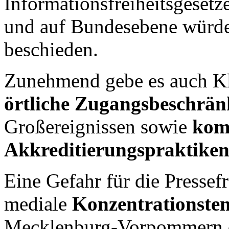
Informationsfreiheitsgesetz
und auf Bundesebene würde
beschieden.
Zunehmend gebe es auch Kl
örtliche Zugangsbeschrä
Großereignissen sowie
komp
Akkreditierungspraktike
Eine Gefahr für die Pressef
mediale
Konzentrationste
Mecklenburg-Vorpommern d