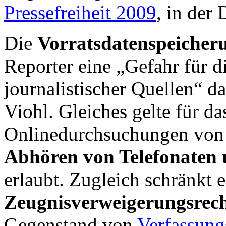
Pressefreiheit 2009
, in der
Die
Vorratsdatenspeicher
Reporter eine „Gefahr für d
journalistischer Quellen“ da
Viohl. Gleiches gelte für d
Onlinedurchsuchungen von
Abhören von Telefonaten 
erlaubt. Zugleich schränkt 
Zeugnisverweigerungsrec
Gegenstand von
Verfassun