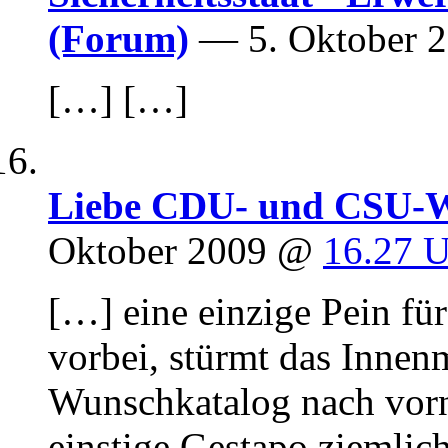
(Forum)
— 5. Oktober 
[…] […]
Liebe CDU- und CSU-Wä
Oktober 2009 @
16.27 
[…] eine einzige Pein fü
vorbei, stürmt das Innen
Wunschkatalog nach vorne
einstige Gestapo ziemlic