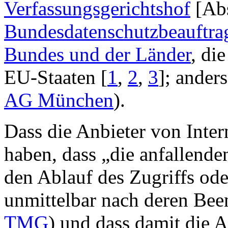
Verfassungsgerichtshof
[Abs
Bundesdatenschutzbeauftrag
Bundes und der Länder
, di
EU-Staaten [
1
,
2
,
3
]; anders
AG München
).
Dass die Anbieter von Inter
haben, dass „die anfallend
den Ablauf des Zugriffs od
unmittelbar nach deren Bee
TMG
) und dass damit die