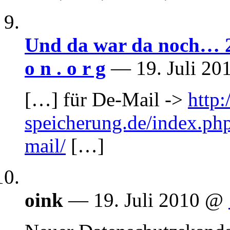
Und da war da noch… 2010
o n . o r g
— 19. Juli 2
[…] für De-Mail ->
http
speicherung.de/index.php
mail/
[…]
oink
— 19. Juli 2010 @