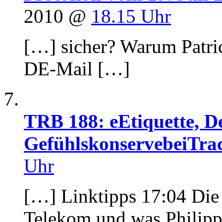
2010 @
18.15 Uhr
[…] sicher? Warum Patri
DE-Mail […]
TRB 188: eEtiquette, D
GefühlskonservebeiTra
Uhr
[…] Linktipps 17:04 Die
Telekom und was Philipp