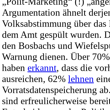
„Polit-Marketing“ (!) „ange
Argumentation ähnelt derje
Volksabstimmung über das Pr
dem Amt gespült wurden. Di
den Bosbachs und Wiefelsp
Warnung dienen. Über 70%
haben
erkannt
, dass die vo
ausreichen, 62%
lehnen
eine
Vorratsdatenspeicherung a
sind erfreulicherweise berei